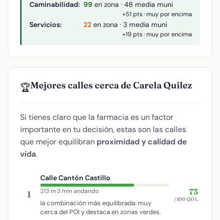
Caminabilidad:
99
en zona · 48 media muni
+51 pts · muy por encima
Servicios:
22
en zona · 3 media muni
+19 pts · muy por encima
Mejores calles cerca de Carela Quilez
🏆
Si tienes claro que la farmacia es un factor
importante en tu decisión, estas son las calles
que mejor equilibran
proximidad y calidad de
vida
.
Calle Cantón Castillo
73
213 m
·
3 min andando
1
/100 QOL
la combinación más equilibrada: muy
cerca del POI y destaca en zonas verdes.