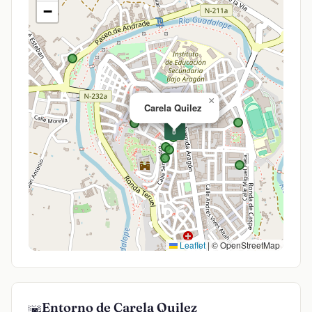
−
×
Carela Quilez
💊
Leaflet
|
© OpenStreetMap
Entorno de Carela Quilez
🌆