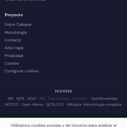
Proyecto
Sobre Callejear
Metodología
Contacto
Aviso legal
Privacidad
Cookies
Configurar cookies
FUENTES
INE
·
SEPE
·
AEAT
· Min. Transportes · Catastro ·
OpenStreetMap
·
MITECO
·
Open-Meteo
·
SETELECO
·
Wikidata
.
Metodología completa
.
© 2026 Callejear.com — Directorio municipal de España con datos
abiertos. Desarrollado y mantenido por
Yoel Castaño
.
Utilizamos cookies propias y de terceros para analizar el