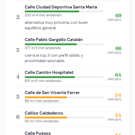
Calle Ciudad Deportiva Santa María
69
333 m
·
4 min andando
2
/100 QOL
alternativa muy próxima, con buen
equilibrio general.
Calle Pablo Gargallo Catalán
66
377 m
·
5 min andando
3
/100 QOL
cierra el top 3 con perfil sólido y
proximidad razonable.
Calle Cantón Hospitalet
64
4
/100 QOL
651 m
·
9 min andando
Calle de San Vicente Ferrer
54
5
/100 QOL
89 m
·
1 min andando
Callizo Caldederos
54
6
/100 QOL
95 m
·
1 min andando
Calle Pueyos