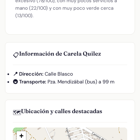
excesivo (78/100), con muy pocos servicios a
mano (22/100) y con muy poco verde cerca
(13/100).
Información de Carela Quilez
📋
📍 Dirección:
Calle Blasco
🚇 Transporte:
Pza. Mendizábal (bus) a 99 m
Ubicación y calles destacadas
🗺️
+