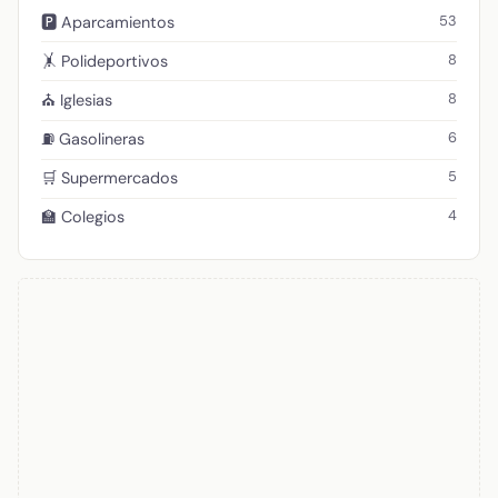
53
🅿️ Aparcamientos
8
🤸 Polideportivos
8
⛪ Iglesias
6
⛽ Gasolineras
5
🛒 Supermercados
4
🏫 Colegios