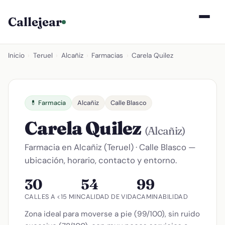
Callejear
Inicio
›
Teruel
›
Alcañiz
›
Farmacias
›
Carela Quilez
💊 Farmacia
Alcañiz
Calle Blasco
Carela Quilez
(Alcañiz)
Farmacia en Alcañiz (Teruel) · Calle Blasco —
ubicación, horario, contacto y entorno.
30
54
99
CALLES A <15 MIN
CALIDAD DE VIDA
CAMINABILIDAD
Zona ideal para moverse a pie (99/100), sin ruido