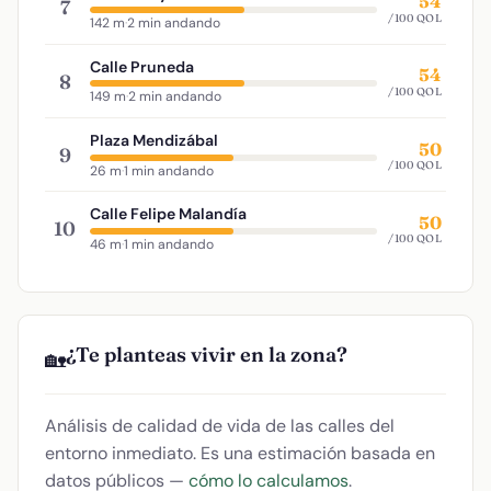
54
7
/100 QOL
142 m
·
2 min andando
Calle Pruneda
54
8
/100 QOL
149 m
·
2 min andando
Plaza Mendizábal
50
9
/100 QOL
26 m
·
1 min andando
Calle Felipe Malandía
50
10
/100 QOL
46 m
·
1 min andando
¿Te planteas vivir en la zona?
🏡
Análisis de calidad de vida de las calles del
entorno inmediato. Es una estimación basada en
datos públicos —
cómo lo calculamos
.