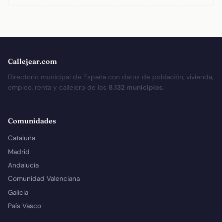
Callejear.com
Directorio municipal de España con datos de población, vivienda,
empleo, renta y callejero de los
8.132 municipios
.
Comunidades
Cataluña
Madrid
Andalucía
Comunidad Valenciana
Galicia
País Vasco