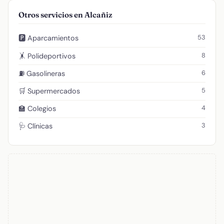
Otros servicios en Alcañiz
53
🅿️ Aparcamientos
8
🤸 Polideportivos
6
⛽ Gasolineras
5
🛒 Supermercados
4
🏫 Colegios
3
🩺 Clínicas