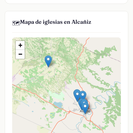
Mapa de iglesias en Alcañiz
🗺️
+
−