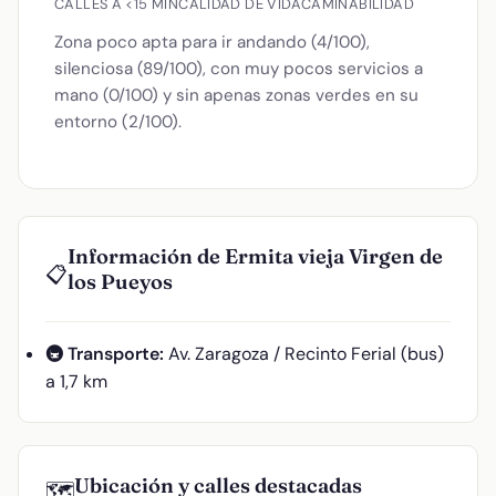
CALLES A <15 MIN
CALIDAD DE VIDA
CAMINABILIDAD
Zona poco apta para ir andando (4/100),
silenciosa (89/100), con muy pocos servicios a
mano (0/100) y sin apenas zonas verdes en su
entorno (2/100).
Información de Ermita vieja Virgen de
📋
los Pueyos
🚇 Transporte:
Av. Zaragoza / Recinto Ferial (bus)
a 1,7 km
Ubicación y calles destacadas
🗺️