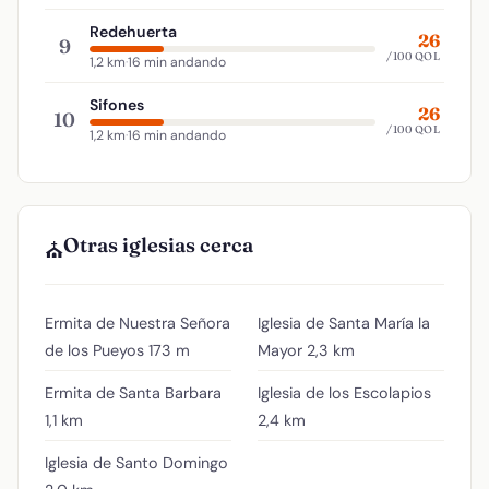
Redehuerta
26
9
/100 QOL
1,2 km
·
16 min andando
Sifones
26
10
/100 QOL
1,2 km
·
16 min andando
Otras iglesias cerca
⛪
Ermita de Nuestra Señora
Iglesia de Santa María la
de los Pueyos
173 m
Mayor
2,3 km
Ermita de Santa Barbara
Iglesia de los Escolapios
1,1 km
2,4 km
Iglesia de Santo Domingo