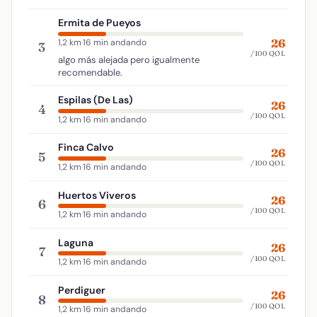
Ermita de Pueyos
26
1,2 km
·
16 min andando
3
/100 QOL
algo más alejada pero igualmente
recomendable.
Espilas (De Las)
26
4
/100 QOL
1,2 km
·
16 min andando
Finca Calvo
26
5
/100 QOL
1,2 km
·
16 min andando
Huertos Viveros
26
6
/100 QOL
1,2 km
·
16 min andando
Laguna
26
7
/100 QOL
1,2 km
·
16 min andando
Perdiguer
26
8
/100 QOL
1,2 km
·
16 min andando