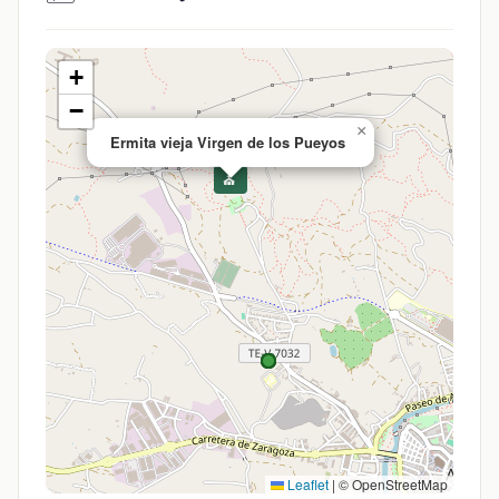
+
−
×
Ermita vieja Virgen de los Pueyos
⛪
Leaflet
|
© OpenStreetMap