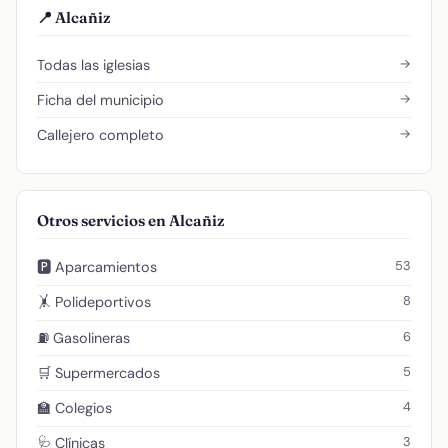
📍 Alcañiz
→
Todas las iglesias
→
Ficha del municipio
→
Callejero completo
Otros servicios en Alcañiz
53
🅿️ Aparcamientos
8
🤸 Polideportivos
6
⛽ Gasolineras
5
🛒 Supermercados
4
🏫 Colegios
3
🩺 Clínicas