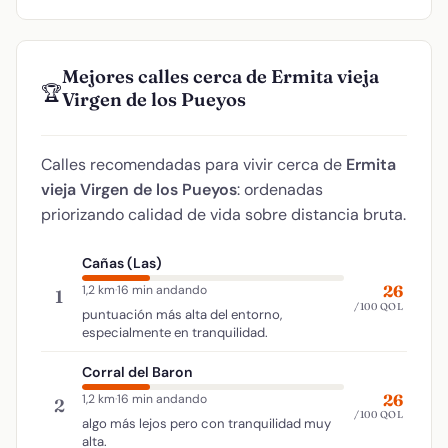
Mejores calles cerca de Ermita vieja
🏆
Virgen de los Pueyos
Calles recomendadas para vivir cerca de
Ermita
vieja Virgen de los Pueyos
: ordenadas
priorizando calidad de vida sobre distancia bruta.
Cañas (Las)
26
1,2 km
·
16 min andando
1
/100 QOL
puntuación más alta del entorno,
especialmente en tranquilidad.
Corral del Baron
26
1,2 km
·
16 min andando
2
/100 QOL
algo más lejos pero con tranquilidad muy
alta.