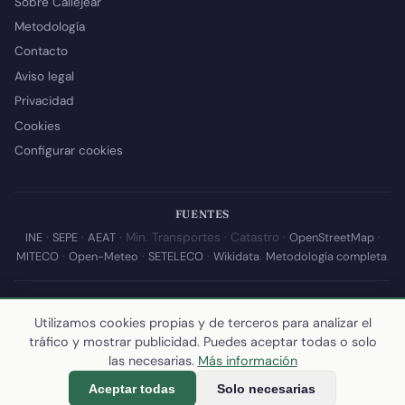
Sobre Callejear
Metodología
Contacto
Aviso legal
Privacidad
Cookies
Configurar cookies
FUENTES
INE
·
SEPE
·
AEAT
· Min. Transportes · Catastro ·
OpenStreetMap
·
MITECO
·
Open-Meteo
·
SETELECO
·
Wikidata
.
Metodología completa
.
© 2026 Callejear.com — Directorio municipal de España con datos
abiertos. Desarrollado y mantenido por
Yoel Castaño
.
Utilizamos cookies propias y de terceros para analizar el
tráfico y mostrar publicidad. Puedes aceptar todas o solo
Última actualización de esta página:
10 de julio de 2026
·
Cómo
las necesarias.
Más información
calculamos los datos
Aceptar todas
Solo necesarias