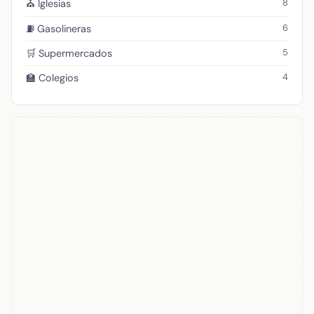
8
⛪ Iglesias
6
⛽ Gasolineras
5
🛒 Supermercados
4
🏫 Colegios