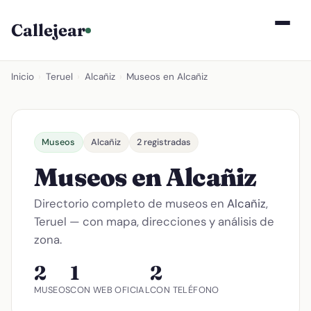
Callejear
Inicio
›
Teruel
›
Alcañiz
›
Museos en Alcañiz
Museos
Alcañiz
2 registradas
Museos en Alcañiz
Directorio completo de museos en
Alcañiz
,
Teruel — con mapa, direcciones y análisis de
zona.
2
1
2
MUSEOS
CON WEB OFICIAL
CON TELÉFONO