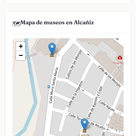
Mapa de museos en Alcañiz
🗺️
+
−