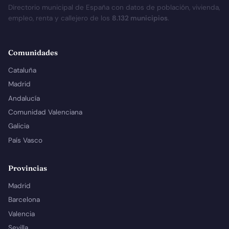
Directorio municipal de España con datos de población, vivienda,
empleo, renta y callejero de los
8.132 municipios
.
Comunidades
Cataluña
Madrid
Andalucía
Comunidad Valenciana
Galicia
País Vasco
Provincias
Madrid
Barcelona
Valencia
Sevilla