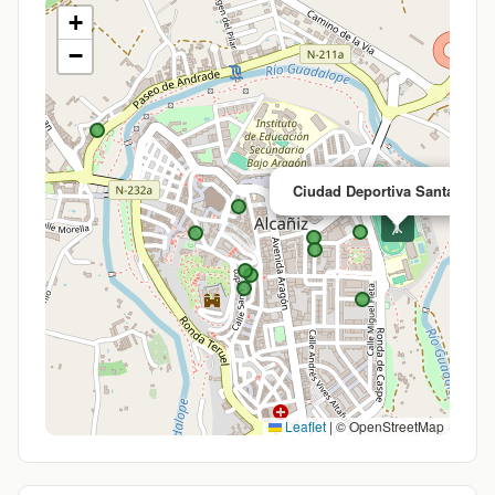
+
−
Ciudad Deportiva Santa Marí
🤸
Leaflet
|
© OpenStreetMap