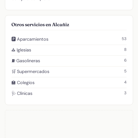
Otros servicios en Alcañiz
53
🅿️ Aparcamientos
8
⛪ Iglesias
6
⛽ Gasolineras
5
🛒 Supermercados
4
🏫 Colegios
3
🩺 Clínicas