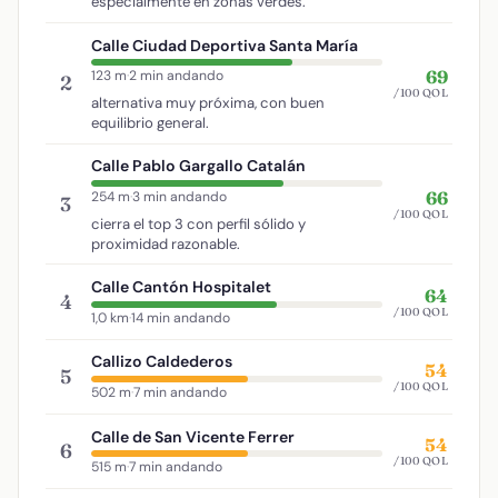
especialmente en zonas verdes.
Calle Ciudad Deportiva Santa María
69
123 m
·
2 min andando
2
/100 QOL
alternativa muy próxima, con buen
equilibrio general.
Calle Pablo Gargallo Catalán
66
254 m
·
3 min andando
3
/100 QOL
cierra el top 3 con perfil sólido y
proximidad razonable.
Calle Cantón Hospitalet
64
4
/100 QOL
1,0 km
·
14 min andando
Callizo Caldederos
54
5
/100 QOL
502 m
·
7 min andando
Calle de San Vicente Ferrer
54
6
/100 QOL
515 m
·
7 min andando