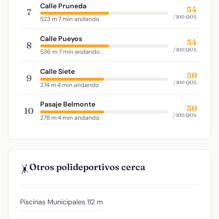
Calle Pruneda
54
7
/100 QOL
523 m
·
7 min andando
Calle Pueyos
54
8
/100 QOL
536 m
·
7 min andando
Calle Siete
50
9
/100 QOL
274 m
·
4 min andando
Pasaje Belmonte
50
10
/100 QOL
278 m
·
4 min andando
Otros polideportivos cerca
🤸
Piscinas Municipales
112 m