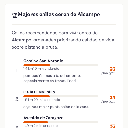
Mejores calles cerca de Alcampo
🏆
Calles recomendadas para vivir cerca de
Alcampo
: ordenadas priorizando calidad de vida
sobre distancia bruta.
Camino San Antonio
36
1,4 km
·
19 min andando
1
/100 QOL
puntuación más alta del entorno,
especialmente en tranquilidad.
Calle El Molinillo
35
2
1,5 km
·
20 min andando
/100 QOL
segunda mejor puntuación de la zona.
Avenida de Zaragoza
33
149 m
·
2 min andando
3