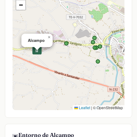
−
×
Alcampo
🛒
Leaflet
|
© OpenStreetMap
Entorno de Alcampo
🌆