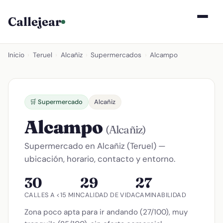
Callejear
Inicio
›
Teruel
›
Alcañiz
›
Supermercados
›
Alcampo
🛒 Supermercado
Alcañiz
Alcampo
(Alcañiz)
Supermercado en Alcañiz (Teruel) —
ubicación, horario, contacto y entorno.
30
29
27
CALLES A <15 MIN
CALIDAD DE VIDA
CAMINABILIDAD
Zona poco apta para ir andando (27/100), muy