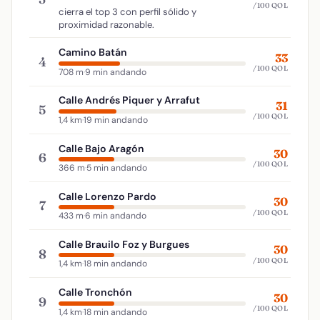
/100 QOL
cierra el top 3 con perfil sólido y
proximidad razonable.
Camino Batán
33
4
/100 QOL
708 m
·
9 min andando
Calle Andrés Piquer y Arrafut
31
5
/100 QOL
1,4 km
·
19 min andando
Calle Bajo Aragón
30
6
/100 QOL
366 m
·
5 min andando
Calle Lorenzo Pardo
30
7
/100 QOL
433 m
·
6 min andando
Calle Brauilo Foz y Burgues
30
8
/100 QOL
1,4 km
·
18 min andando
Calle Tronchón
30
9
/100 QOL
1,4 km
·
18 min andando