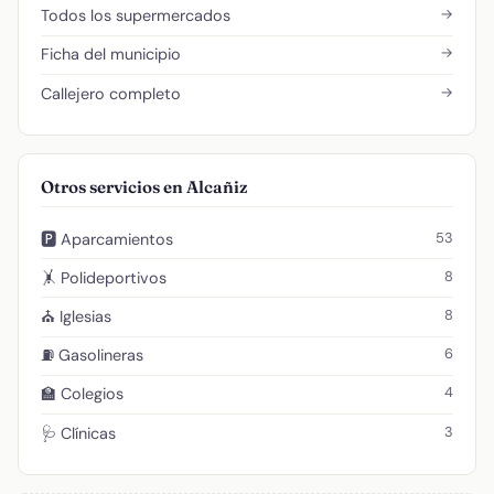
→
Todos los supermercados
→
Ficha del municipio
→
Callejero completo
Otros servicios en Alcañiz
53
🅿️ Aparcamientos
8
🤸 Polideportivos
8
⛪ Iglesias
6
⛽ Gasolineras
4
🏫 Colegios
3
🩺 Clínicas