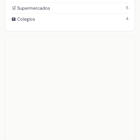
5
🛒 Supermercados
4
🏫 Colegios