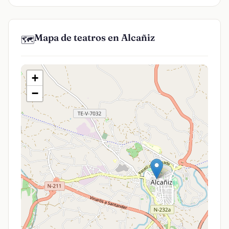
Mapa de teatros en Alcañiz
🗺️
+
−