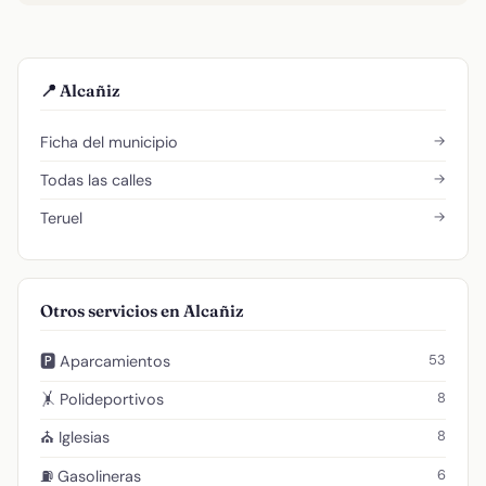
📍 Alcañiz
→
Ficha del municipio
→
Todas las calles
→
Teruel
Otros servicios en Alcañiz
53
🅿️ Aparcamientos
8
🤸 Polideportivos
8
⛪ Iglesias
6
⛽ Gasolineras