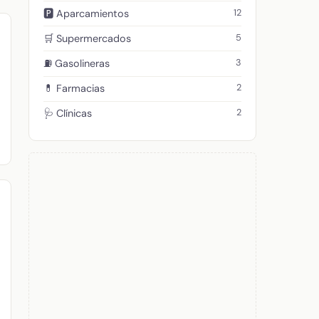
12
🅿️ Aparcamientos
5
🛒 Supermercados
3
⛽ Gasolineras
2
💊 Farmacias
2
🩺 Clínicas