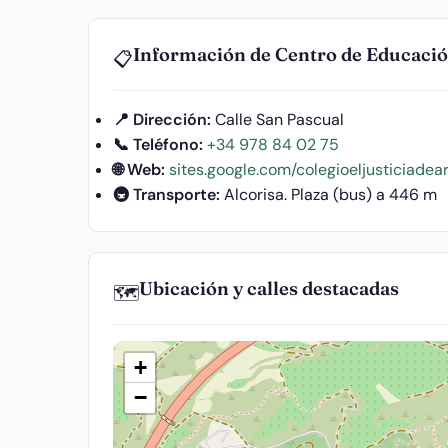
Información de Centro de Educación
📋
📍 Dirección:
Calle San Pascual
📞 Teléfono:
+34 978 84 02 75
🌐 Web:
sites.google.com/colegioeljusticiadear
🚇 Transporte:
Alcorisa. Plaza (bus) a 446 m
Ubicación y calles destacadas
🗺️
+
−