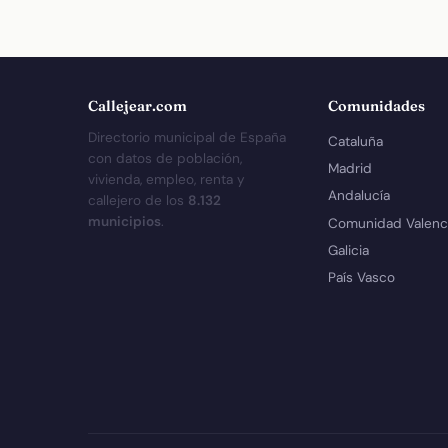
Callejear.com
Comunidades
Directorio municipal de España
Cataluña
con datos de población,
Madrid
vivienda, empleo, renta y
Andalucía
callejero de los
8.132
municipios
.
Comunidad Valenc
Galicia
País Vasco