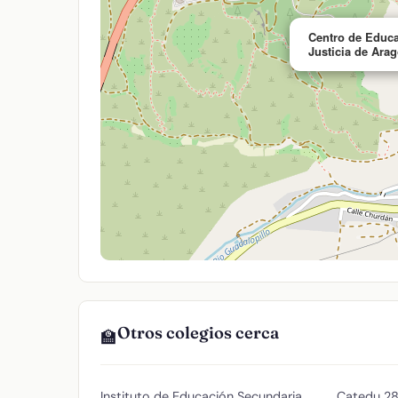
Centro de Educac
Justicia de Ara
Otros colegios cerca
🏫
Instituto de Educación Secundaria
Catedu
2