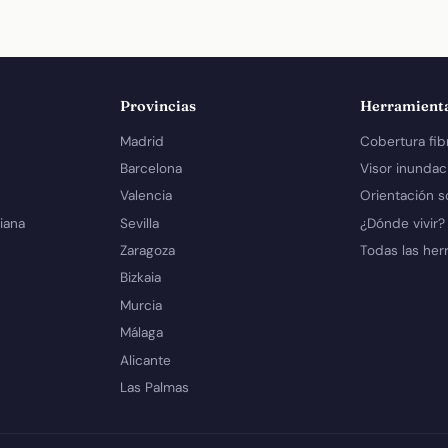
Provincias
Herramient
Madrid
Cobertura fib
Barcelona
Visor inundac
Valencia
Orientación s
iana
Sevilla
¿Dónde vivir?
Zaragoza
Todas las her
Bizkaia
Murcia
Málaga
Alicante
Las Palmas