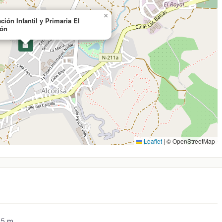
×
ión Infantil y Primaria El
gón
🏫
Leaflet
|
© OpenStreetMap
85 m