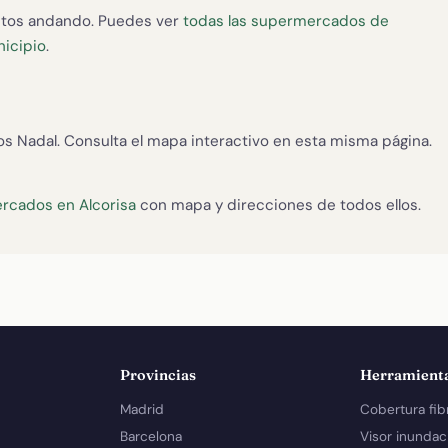
tos andando. Puedes ver
todas las supermercados de
nicipio
.
os Nadal. Consulta el mapa interactivo en esta misma página.
rcados en Alcorisa
con mapa y direcciones de todos ellos.
Provincias
Herramient
Madrid
Cobertura fib
Barcelona
Visor inundac