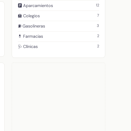
12
🅿️ Aparcamientos
7
🏫 Colegios
3
⛽ Gasolineras
2
💊 Farmacias
2
🩺 Clínicas