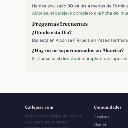
Hemos analizado
30 calles
a menos de 15 minu
Alcorisa
, el
callejero completo
o
la ficha del mu
Preguntas frecuentes
¿Dónde está Dia?
Dia está en Alcorisa (Teruel), en Paseo Herman
¿Hay otros supermercados en Alcorisa?
Sí. Consulta el
directorio completo de superme
Callejear.com
Comunidades
Directorio municipal de España
Cataluña
con datos de población,
Madrid