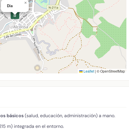
×
Dia
🛒
Leaflet
|
© OpenStreetMap
ios básicos
(salud, educación, administración) a mano.
215 m) integrada en el entorno.