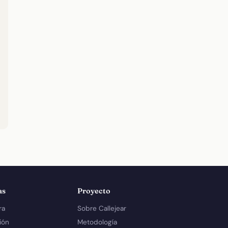
as
Proyecto
ra
Sobre Callejear
ión
Metodología