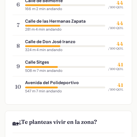
Calle de Belmonte
44
6
/100 QOL
166 m
·
2 min andando
Calle de las Hermanas Zapata
44
7
/100 QOL
281 m
·
4 min andando
Calle de Don José Iranzo
44
8
/100 QOL
324 m
·
4 min andando
Calle Sitges
41
9
/100 QOL
508 m
·
7 min andando
Avenida del Polideportivo
41
10
/100 QOL
547 m
·
7 min andando
¿Te planteas vivir en la zona?
🏡