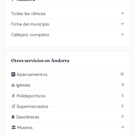
→
Todas las clínicas
→
Ficha del municipio
→
Callejero completo
Otros servicios en Andorra
18
🅿️ Aparcamientos
9
⛪ Iglesias
5
🤸 Polideportivos
5
🛒 Supermercados
5
⛽ Gasolineras
4
🏛️ Museos