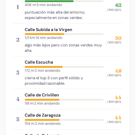
62
406 m
·
5 min andando
1
/100 QOL
puntuación más alta del entorno,
especialmente en zonas verdes.
Calle Subida a la Virgen
50
1,0 km
·
14 min andando
2
/100 QOL
algo más lejos pero con zonas verdes muy
alta.
Calle Escucha
48
172 m
·
2 min andando
3
/100 QOL
cierra el top 3 con perfil sólido y
proximidad razonable.
Calle de Crivillen
44
4
/100 QOL
118 m
·
2 min andando
Calle de Zaragoza
44
5
/100 QOL
154 m
·
2 min andando