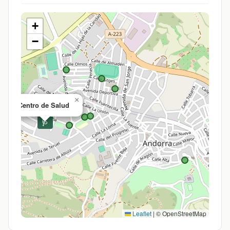
+
−
×
Centro de Salud
🩺
Leaflet
|
© OpenStreetMap