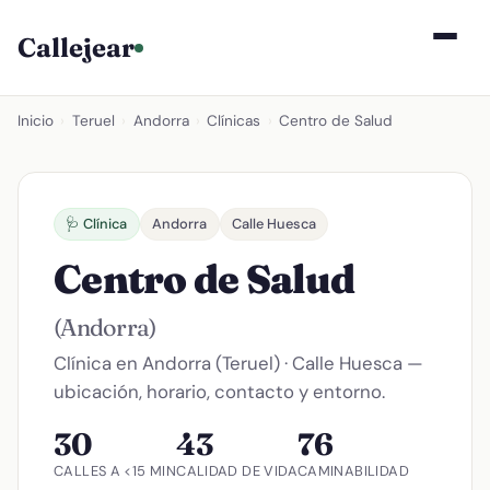
Callejear
Inicio
›
Teruel
›
Andorra
›
Clínicas
›
Centro de Salud
🩺 Clínica
Andorra
Calle Huesca
Centro de Salud
(Andorra)
Clínica en Andorra (Teruel) · Calle Huesca —
ubicación, horario, contacto y entorno.
30
43
76
CALLES A <15 MIN
CALIDAD DE VIDA
CAMINABILIDAD