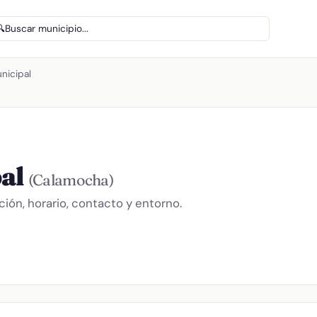
🔍
Buscar municipio...
unicipal
pal
(Calamocha)
ión, horario, contacto y entorno.