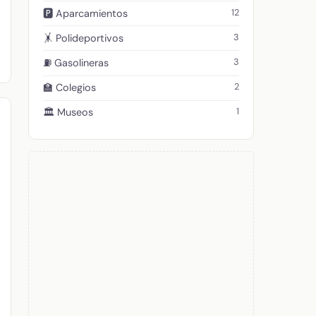
12
🅿️ Aparcamientos
3
🤸 Polideportivos
3
⛽ Gasolineras
2
🏫 Colegios
1
🏛️ Museos