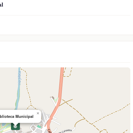
al
×
blioteca Municipal
📚