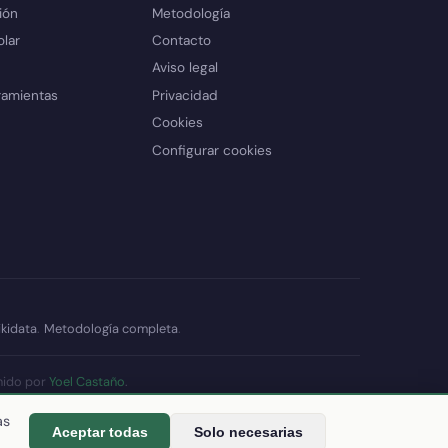
ión
Metodología
olar
Contacto
Aviso legal
ramientas
Privacidad
Cookies
Configurar cookies
kidata
.
Metodología completa
.
nido por
Yoel Castaño
.
datos
as
Aceptar todas
Solo necesarias