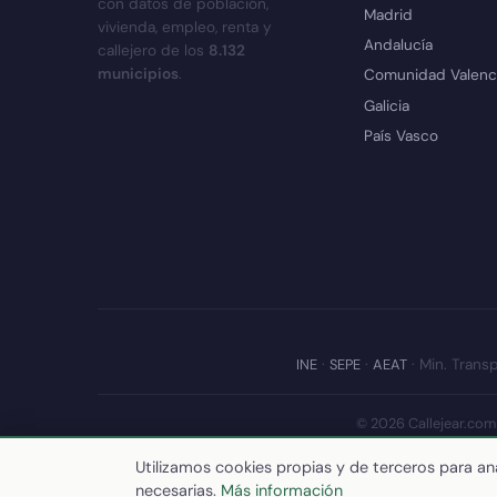
con datos de población,
Madrid
vivienda, empleo, renta y
Andalucía
callejero de los
8.132
municipios
.
Comunidad Valenc
Galicia
País Vasco
INE
·
SEPE
·
AEAT
· Min. Transp
© 2026 Callejear.com
Últim
Utilizamos cookies propias y de terceros para ana
necesarias.
Más información