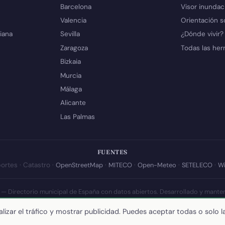
Barcelona
Visor inundac
Valencia
Orientación s
iana
Sevilla
¿Dónde vivir?
Zaragoza
Todas las her
Bizkaia
Murcia
Málaga
Alicante
Las Palmas
FUENTES
ortes · Catastro ·
OpenStreetMap
·
MITECO
·
Open-Meteo
·
SETELECO
·
Wi
 — Directorio municipal de España con datos abiertos. Desarrollado y mante
a actualización de esta página:
10 de julio de 2026
·
Cómo calculamos los 
lizar el tráfico y mostrar publicidad. Puedes aceptar todas o solo l