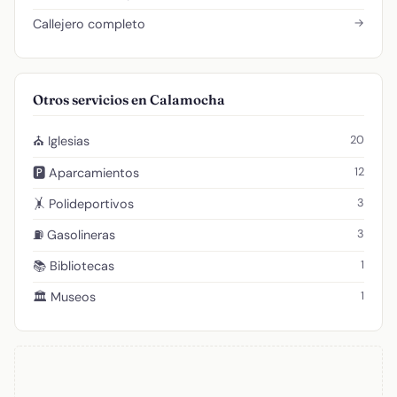
→
Callejero completo
Otros servicios en Calamocha
20
⛪ Iglesias
12
🅿️ Aparcamientos
3
🤸 Polideportivos
3
⛽ Gasolineras
1
📚 Bibliotecas
1
🏛️ Museos