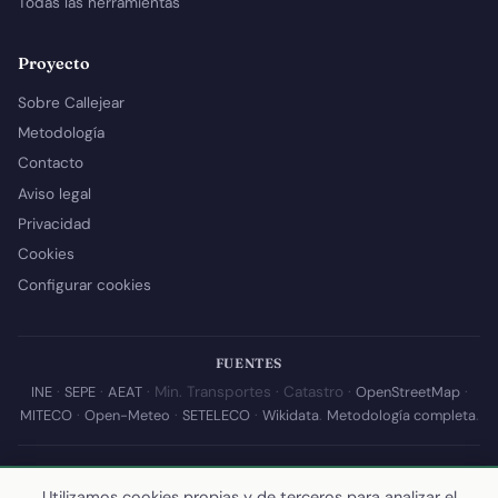
Todas las herramientas
Proyecto
Sobre Callejear
Metodología
Contacto
Aviso legal
Privacidad
Cookies
Configurar cookies
FUENTES
INE
·
SEPE
·
AEAT
· Min. Transportes · Catastro ·
OpenStreetMap
·
MITECO
·
Open-Meteo
·
SETELECO
·
Wikidata
.
Metodología completa
.
© 2026 Callejear.com — Directorio municipal de España con datos
abiertos. Desarrollado y mantenido por
Yoel Castaño
.
Utilizamos cookies propias y de terceros para analizar el