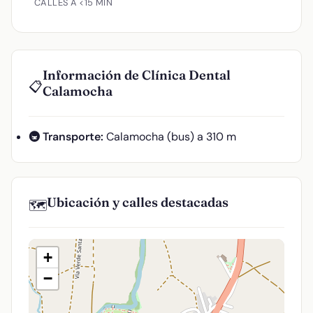
CALLES A <15 MIN
Información de Clínica Dental
📋
Calamocha
🚇 Transporte:
Calamocha (bus) a 310 m
Ubicación y calles destacadas
🗺️
+
−