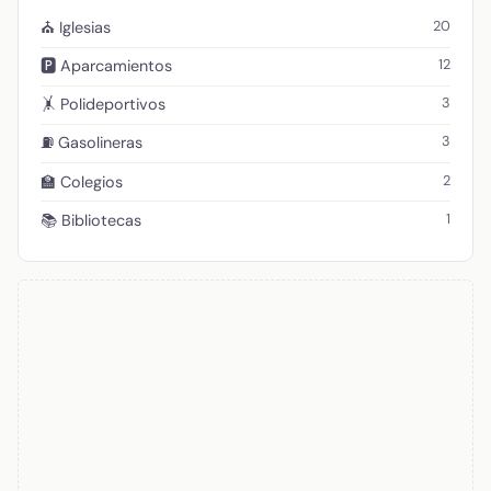
20
⛪ Iglesias
12
🅿️ Aparcamientos
3
🤸 Polideportivos
3
⛽ Gasolineras
2
🏫 Colegios
1
📚 Bibliotecas