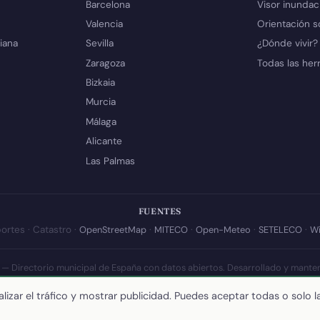
Barcelona
Visor inundac
Valencia
Orientación s
iana
Sevilla
¿Dónde vivir?
Zaragoza
Todas las her
Bizkaia
Murcia
Málaga
Alicante
Las Palmas
FUENTES
ortes · Catastro ·
OpenStreetMap
·
MITECO
·
Open-Meteo
·
SETELECO
·
Wi
 — Directorio municipal de España con datos abiertos. Desarrollado y mante
a actualización de esta página:
10 de julio de 2026
·
Cómo calculamos los 
lizar el tráfico y mostrar publicidad. Puedes aceptar todas o solo l