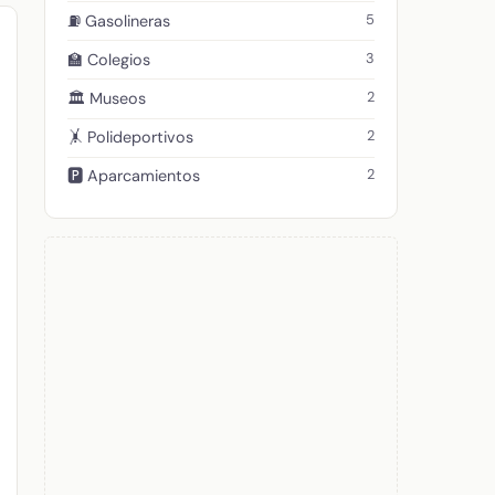
5
⛽ Gasolineras
3
🏫 Colegios
2
🏛️ Museos
2
🤸 Polideportivos
2
🅿️ Aparcamientos