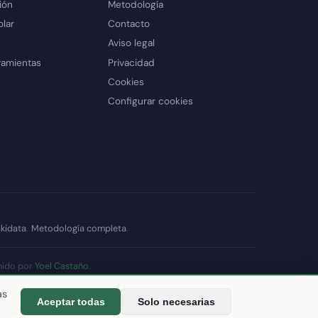
ión
Metodología
olar
Contacto
Aviso legal
ramientas
Privacidad
Cookies
Configurar cookies
kidata
.
Metodología completa
.
nido por
Yoel Castaño
.
datos
as
Aceptar todas
Solo necesarias