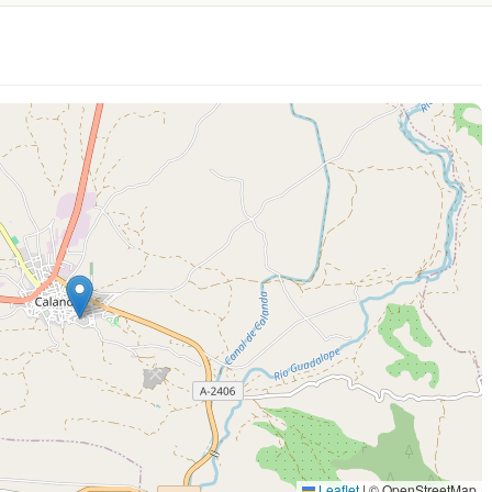
Leaflet
|
© OpenStreetMap