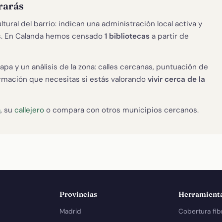
rarás
ural del barrio: indican una administración local activa y
tes. En Calanda hemos censado
1 bibliotecas
a partir de
apa y un análisis de la zona: calles cercanas, puntuación de
formación que necesitas si estás valorando
vivir cerca de la
a
, su
callejero
o compara con otros municipios cercanos.
Provincias
Herramient
Madrid
Cobertura fib