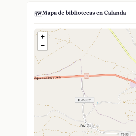
Mapa de bibliotecas en Calanda
🗺️
+
−