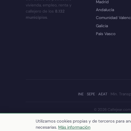
Madrid
vivienda, empleo, renta y
Andalucía
callejero de los
8.132
municipios
.
Comunidad Valenc
Galicia
País Vasco
INE
·
SEPE
·
AEAT
· Min. Transp
© 2026 Callejear.com
Últim
Utilizamos cookies propias y de terceros para ana
necesarias.
Más información