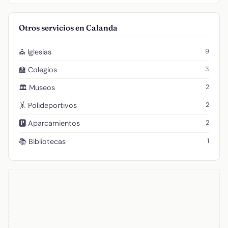
Otros servicios en Calanda
9
⛪ Iglesias
3
🏫 Colegios
2
🏛️ Museos
2
🤸 Polideportivos
2
🅿️ Aparcamientos
1
📚 Bibliotecas