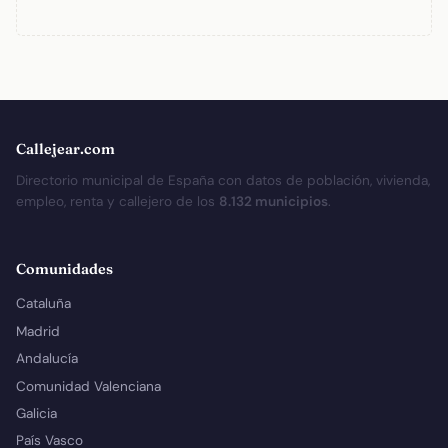
Callejear.com
Directorio municipal de España con datos de población, vivienda,
empleo, renta y callejero de los
8.132 municipios
.
Comunidades
Cataluña
Madrid
Andalucía
Comunidad Valenciana
Galicia
País Vasco