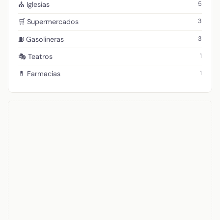
5
⛪ Iglesias
3
🛒 Supermercados
3
⛽ Gasolineras
1
🎭 Teatros
1
💊 Farmacias