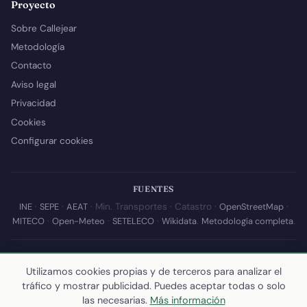
Proyecto
Sobre Callejear
Metodología
Contacto
Aviso legal
Privacidad
Cookies
Configurar cookies
FUENTES
INE
·
SEPE
·
AEAT
· Min. Transportes · Catastro ·
OpenStreetMap
·
MITECO
·
Open-Meteo
·
SETELECO
·
Wikidata
.
Metodología completa
.
© 2026 Callejear.com — Directorio municipal de España con datos
abiertos. Desarrollado y mantenido por
Yoel Castaño
.
Utilizamos cookies propias y de terceros para analizar el
tráfico y mostrar publicidad. Puedes aceptar todas o solo
Última actualización de esta página:
10 de julio de 2026
·
Cómo
las necesarias.
Más información