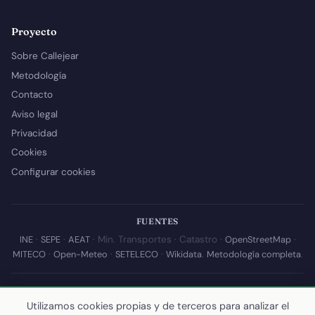
Proyecto
Sobre Callejear
Metodología
Contacto
Aviso legal
Privacidad
Cookies
Configurar cookies
FUENTES
INE
·
SEPE
·
AEAT
· Min. Transportes · Catastro ·
OpenStreetMap
·
MITECO
·
Open-Meteo
·
SETELECO
·
Wikidata
.
Metodología completa
.
© 2026 Callejear.com — Directorio municipal de España con datos
abiertos. Desarrollado y mantenido por
Yoel Castaño
.
Utilizamos cookies propias y de terceros para analizar el