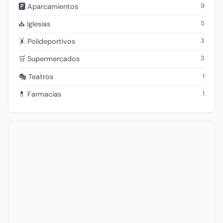
9
🅿️ Aparcamientos
5
⛪ Iglesias
3
🤸 Polideportivos
3
🛒 Supermercados
1
🎭 Teatros
1
💊 Farmacias