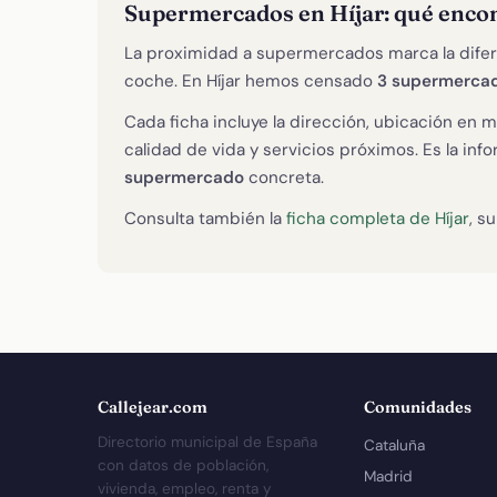
Supermercados en Híjar: qué enco
La proximidad a supermercados marca la difer
coche. En Híjar hemos censado
3 supermerca
Cada ficha incluye la dirección, ubicación en m
calidad de vida y servicios próximos. Es la in
supermercado
concreta.
Consulta también la
ficha completa de Híjar
, s
Callejear.com
Comunidades
Directorio municipal de España
Cataluña
con datos de población,
Madrid
vivienda, empleo, renta y