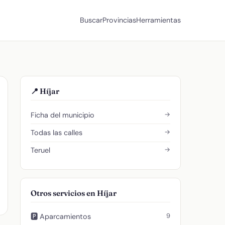
Buscar
Provincias
Herramientas
📍 Híjar
→
Ficha del municipio
→
Todas las calles
→
Teruel
Otros servicios en Híjar
9
🅿️ Aparcamientos