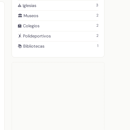
3
⛪ Iglesias
2
🏛️ Museos
2
🏫 Colegios
2
🤸 Polideportivos
1
📚 Bibliotecas