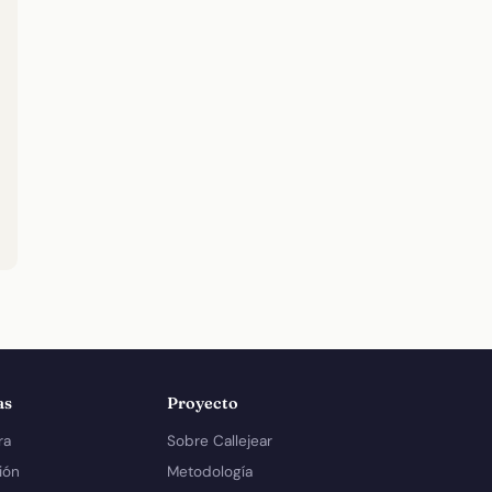
as
Proyecto
ra
Sobre Callejear
ión
Metodología