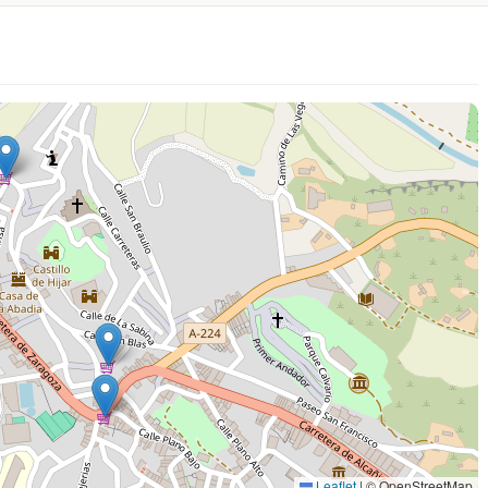
Leaflet
|
© OpenStreetMap