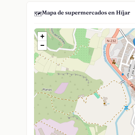
Mapa de supermercados en Híjar
🗺️
+
−