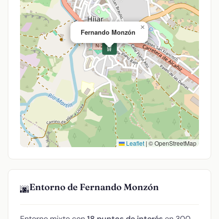
×
Fernando Monzón
🛒
Leaflet
|
© OpenStreetMap
Entorno de Fernando Monzón
🌆
Entorno mixto con
18 puntos de interés
en 300