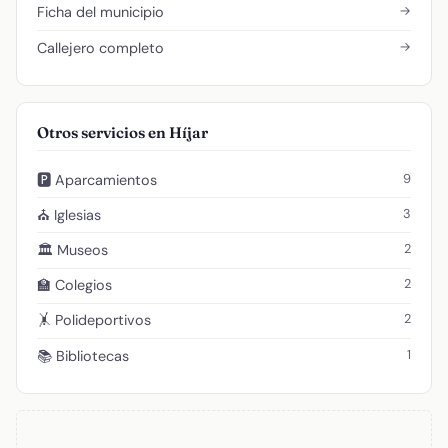
→
Ficha del municipio
→
Callejero completo
Otros servicios en Híjar
9
🅿️ Aparcamientos
3
⛪ Iglesias
2
🏛️ Museos
2
🏫 Colegios
2
🤸 Polideportivos
1
📚 Bibliotecas