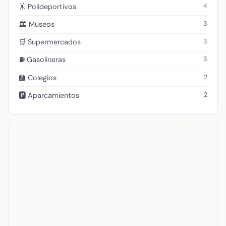
4
🤸 Polideportivos
3
🏛️ Museos
3
🛒 Supermercados
3
⛽ Gasolineras
2
🏫 Colegios
2
🅿️ Aparcamientos