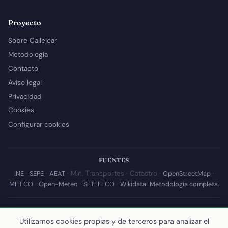
Proyecto
Sobre Callejear
Metodología
Contacto
Aviso legal
Privacidad
Cookies
Configurar cookies
FUENTES
INE
·
SEPE
·
AEAT
· Min. Transportes · Catastro ·
OpenStreetMap
·
MITECO
·
Open-Meteo
·
SETELECO
·
Wikidata
.
Metodología completa
.
© 2026 Callejear.com — Directorio municipal de España con datos
abiertos. Desarrollado y mantenido por
Yoel Castaño
.
Utilizamos cookies propias y de terceros para analizar el