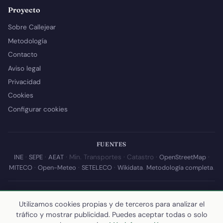
Proyecto
Sobre Callejear
Metodología
Contacto
Aviso legal
Privacidad
Cookies
Configurar cookies
FUENTES
INE
·
SEPE
·
AEAT
· Min. Transportes · Catastro ·
OpenStreetMap
·
MITECO
·
Open-Meteo
·
SETELECO
·
Wikidata
.
Metodología completa
.
© 2026 Callejear.com — Directorio municipal de España con datos
abiertos. Desarrollado y mantenido por
Yoel Castaño
.
Utilizamos cookies propias y de terceros para analizar el
tráfico y mostrar publicidad. Puedes aceptar todas o solo
Última actualización de esta página:
10 de julio de 2026
·
Cómo