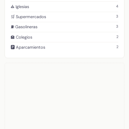
4
⛪ Iglesias
3
🛒 Supermercados
3
⛽ Gasolineras
2
🏫 Colegios
2
🅿️ Aparcamientos