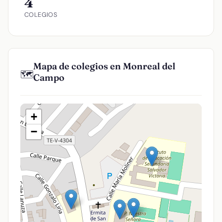
4
COLEGIOS
Mapa de colegios en Monreal del
🗺️
Campo
+
−