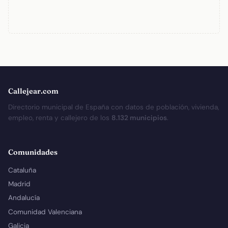
Callejear.com
Directorio municipal de España con datos de población, vivienda,
empleo, renta y callejero de los
8.132 municipios
.
Comunidades
Cataluña
Madrid
Andalucía
Comunidad Valenciana
Galicia