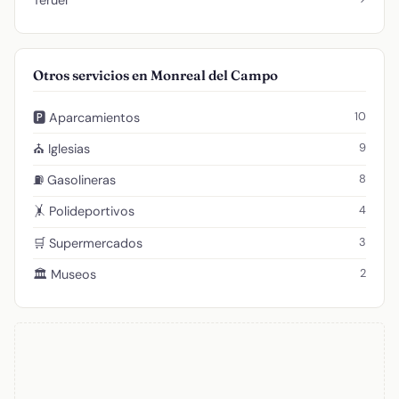
Otros servicios en Monreal del Campo
10
🅿️ Aparcamientos
9
⛪ Iglesias
8
⛽ Gasolineras
4
🤸 Polideportivos
3
🛒 Supermercados
2
🏛️ Museos