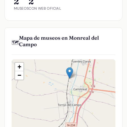
2
2
MUSEOS
CON WEB OFICIAL
Mapa de museos en Monreal del
🗺️
Campo
+
−