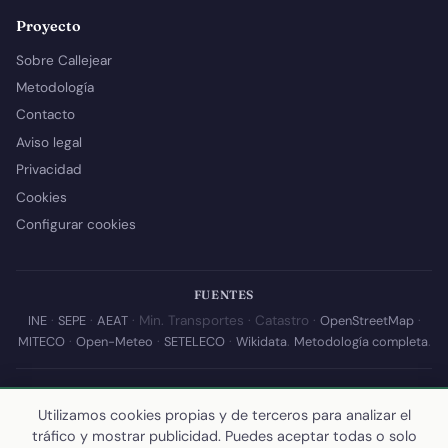
Proyecto
Sobre Callejear
Metodología
Contacto
Aviso legal
Privacidad
Cookies
Configurar cookies
FUENTES
INE
·
SEPE
·
AEAT
· Min. Transportes · Catastro ·
OpenStreetMap
·
MITECO
·
Open-Meteo
·
SETELECO
·
Wikidata
.
Metodología completa
.
© 2026 Callejear.com — Directorio municipal de España con datos
abiertos. Desarrollado y mantenido por
Yoel Castaño
.
Utilizamos cookies propias y de terceros para analizar el
tráfico y mostrar publicidad. Puedes aceptar todas o solo