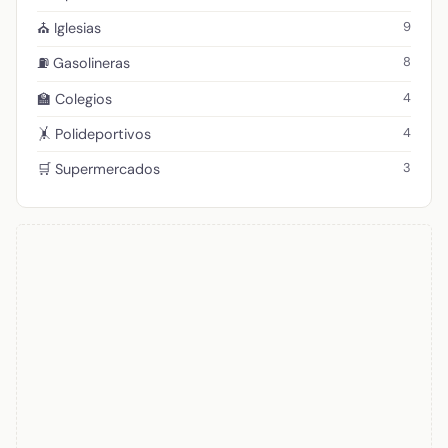
9
⛪ Iglesias
8
⛽ Gasolineras
4
🏫 Colegios
4
🤸 Polideportivos
3
🛒 Supermercados