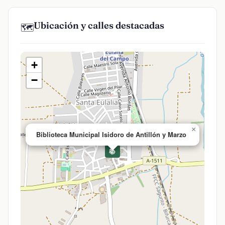
Ubicación y calles destacadas
🗺️
+
−
×
Biblioteca Municipal Isidoro de Antillón y Marzo
📚