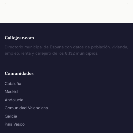
Callejear.com
Directorio municipal de España con datos de población, vivienda,
empleo, renta y callejero de los
8.132 municipios
.
Comunidades
Cataluña
Madrid
Andalucía
Comunidad Valenciana
Galicia
País Vasco