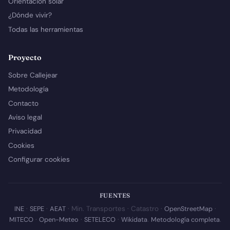
Orientación solar
¿Dónde vivir?
Todas las herramientas
Proyecto
Sobre Callejear
Metodología
Contacto
Aviso legal
Privacidad
Cookies
Configurar cookies
FUENTES
INE
·
SEPE
·
AEAT
· Min. Transportes · Catastro ·
OpenStreetMap
·
MITECO
·
Open-Meteo
·
SETELECO
·
Wikidata
.
Metodología completa
.