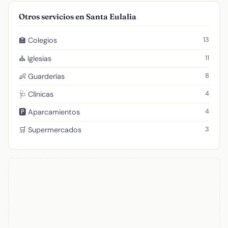
Otros servicios en Santa Eulalia
13
🏫 Colegios
11
⛪ Iglesias
8
👶 Guarderías
4
🩺 Clínicas
4
🅿️ Aparcamientos
3
🛒 Supermercados