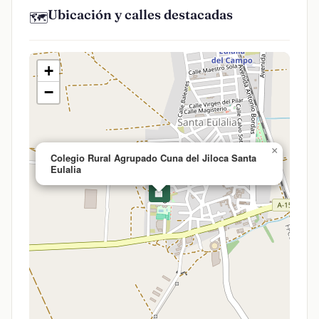
Ubicación y calles destacadas
🗺️
+
−
×
Colegio Rural Agrupado Cuna del Jiloca Santa
Eulalia
🏫