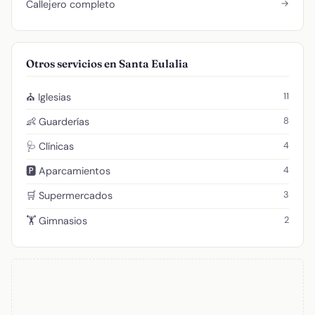
→
Callejero completo
Otros servicios en Santa Eulalia
11
⛪ Iglesias
8
👶 Guarderías
4
🩺 Clínicas
4
🅿️ Aparcamientos
3
🛒 Supermercados
2
🏋️ Gimnasios