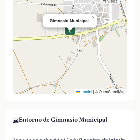
×
Gimnasio Municipal
🏋️
Leaflet
|
© OpenStreetMap
Entorno de Gimnasio Municipal
🌆
Zona de baja densidad (solo
9 puntos de interés