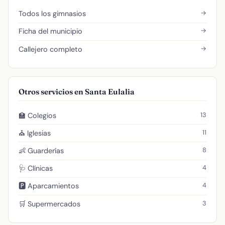
→
Todos los gimnasios
→
Ficha del municipio
→
Callejero completo
Otros servicios en Santa Eulalia
13
🏫 Colegios
11
⛪ Iglesias
8
👶 Guarderías
4
🩺 Clínicas
4
🅿️ Aparcamientos
3
🛒 Supermercados