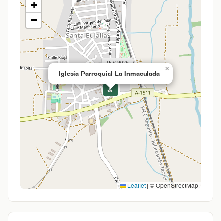
+
−
×
Iglesia Parroquial La Inmaculada
⛪
Leaflet
|
© OpenStreetMap