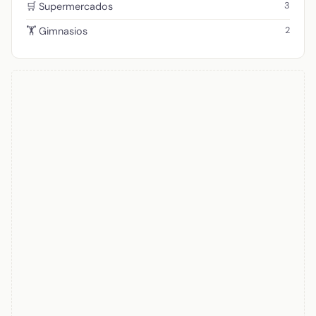
3
🛒 Supermercados
2
🏋️ Gimnasios