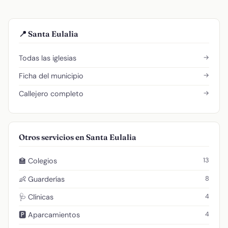
📍 Santa Eulalia
→
Todas las iglesias
→
Ficha del municipio
→
Callejero completo
Otros servicios en Santa Eulalia
13
🏫 Colegios
8
👶 Guarderías
4
🩺 Clínicas
4
🅿️ Aparcamientos