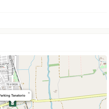
×
Parking Tanatorio
🅿️