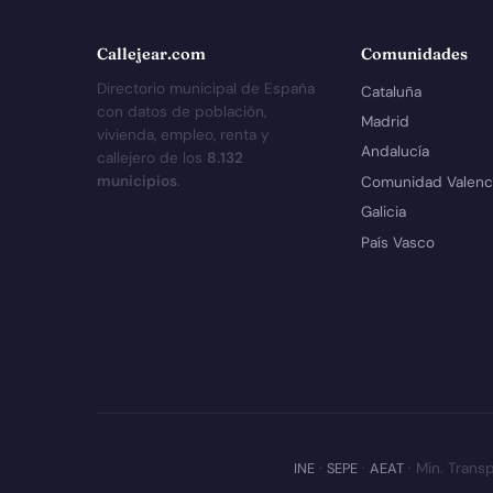
Callejear.com
Comunidades
Directorio municipal de España
Cataluña
con datos de población,
Madrid
vivienda, empleo, renta y
Andalucía
callejero de los
8.132
municipios
.
Comunidad Valenc
Galicia
País Vasco
INE
·
SEPE
·
AEAT
· Min. Transp