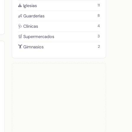
11
⛪ Iglesias
8
👶 Guarderías
4
🩺 Clínicas
3
🛒 Supermercados
2
🏋️ Gimnasios