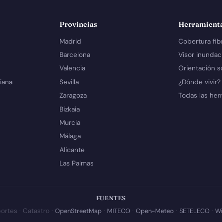
Provincias
Herramient
Madrid
Cobertura fib
Barcelona
Visor inundac
Valencia
Orientación s
iana
Sevilla
¿Dónde vivir?
Zaragoza
Todas las her
Bizkaia
Murcia
Málaga
Alicante
Las Palmas
FUENTES
ortes · Catastro ·
OpenStreetMap
·
MITECO
·
Open-Meteo
·
SETELECO
·
Wi