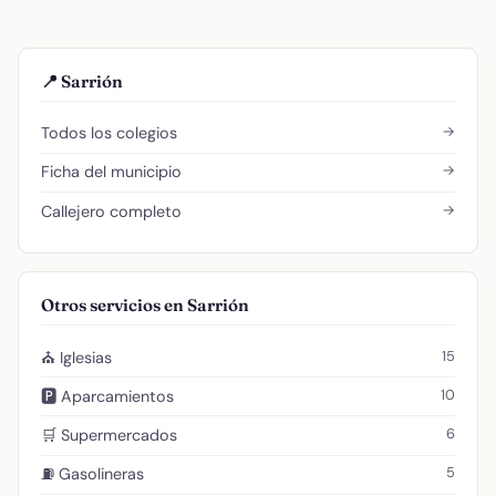
📍 Sarrión
→
Todos los colegios
→
Ficha del municipio
→
Callejero completo
Otros servicios en Sarrión
15
⛪ Iglesias
10
🅿️ Aparcamientos
6
🛒 Supermercados
5
⛽ Gasolineras