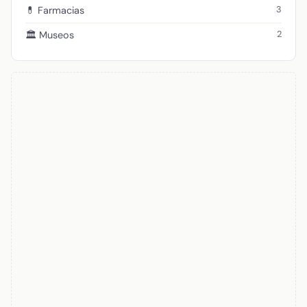
3
💊 Farmacias
2
🏛️ Museos