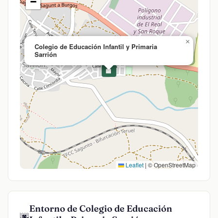
−
×
Colegio de Educación Infantil y Primaria
Sarrión
🏫
Leaflet
|
© OpenStreetMap
Entorno de Colegio de Educación
🌆