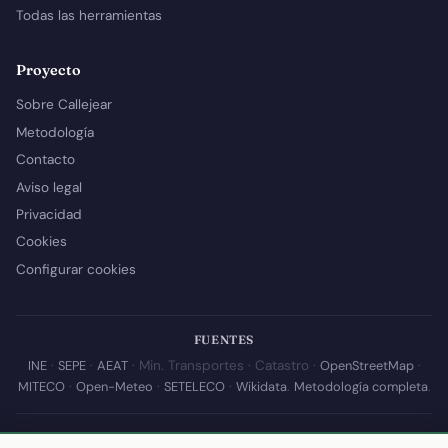
Todas las herramientas
Proyecto
Sobre Callejear
Metodología
Contacto
Aviso legal
Privacidad
Cookies
Configurar cookies
FUENTES
INE
·
SEPE
·
AEAT
· Min. Transportes · Catastro ·
OpenStreetMap
·
MITECO
·
Open-Meteo
·
SETELECO
·
Wikidata
.
Metodología completa
.
© 2026 Callejear.com — Directorio municipal de España con datos