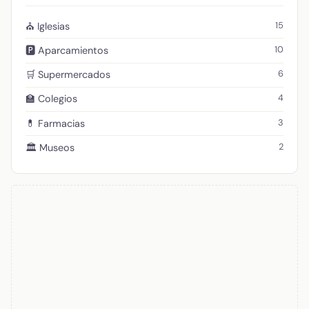
15
⛪ Iglesias
10
🅿️ Aparcamientos
6
🛒 Supermercados
4
🏫 Colegios
3
💊 Farmacias
2
🏛️ Museos