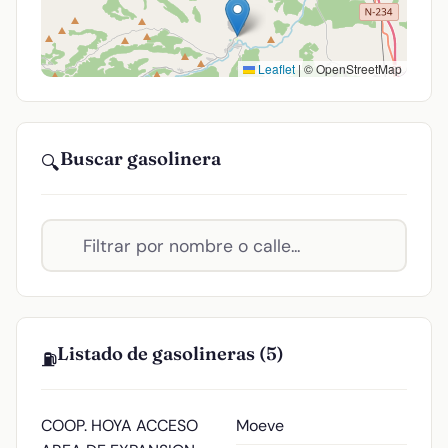
Leaflet
|
© OpenStreetMap
Buscar gasolinera
🔍
Listado de gasolineras (5)
⛽
COOP. HOYA
ACCESO
Moeve