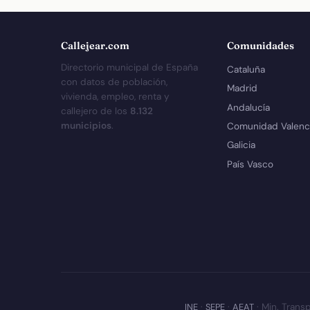
Callejear.com
Comunidades
Directorio municipal de España
Cataluña
con datos de población,
Madrid
vivienda, empleo, renta y
Andalucía
callejero de los
8.132
municipios
.
Comunidad Valenc
Galicia
País Vasco
INE
·
SEPE
·
AEAT
· Min. Transp