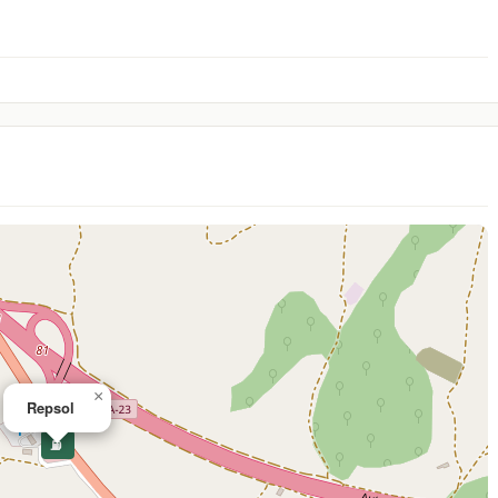
×
Repsol
⛽