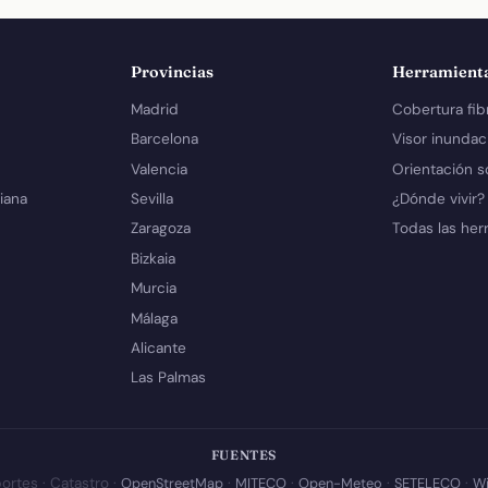
Provincias
Herramient
Madrid
Cobertura fib
Barcelona
Visor inundac
Valencia
Orientación s
iana
Sevilla
¿Dónde vivir?
Zaragoza
Todas las her
Bizkaia
Murcia
Málaga
Alicante
Las Palmas
FUENTES
ortes · Catastro ·
OpenStreetMap
·
MITECO
·
Open-Meteo
·
SETELECO
·
Wi