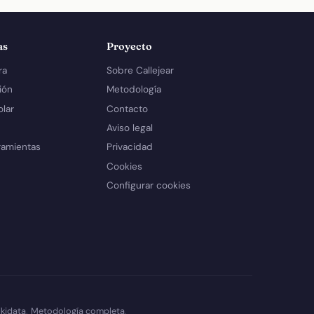
as
Proyecto
ra
Sobre Callejear
ión
Metodología
olar
Contacto
Aviso legal
ramientas
Privacidad
Cookies
Configurar cookies
kidata
.
Metodología completa
.