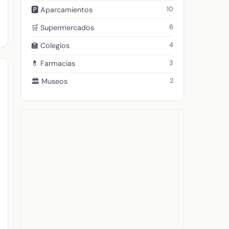
10
🅿️ Aparcamientos
6
🛒 Supermercados
4
🏫 Colegios
3
💊 Farmacias
2
🏛️ Museos