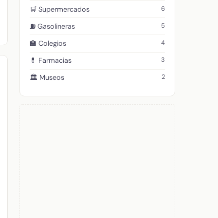
6
🛒 Supermercados
5
⛽ Gasolineras
4
🏫 Colegios
3
💊 Farmacias
2
🏛️ Museos