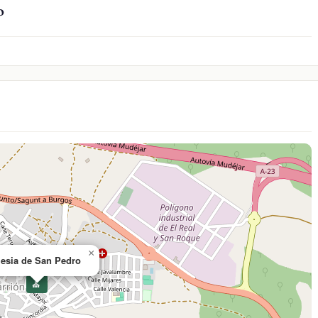
o
×
lesia de San Pedro
⛪