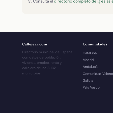
Sí. Consulta el
directorio completo de iglesias 
Callejear.com
Comunidades
Directorio municipal de España
Cataluña
con datos de población,
Madrid
vivienda, empleo, renta y
Andalucía
callejero de los
8.132
municipios
.
Comunidad Valenc
Galicia
País Vasco