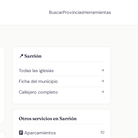
Buscar
Provincias
Herramientas
📍 Sarrión
→
Todas las iglesias
→
Ficha del municipio
→
Callejero completo
Otros servicios en Sarrión
10
🅿️ Aparcamientos