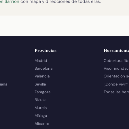
en Sarrión
con mapa y direcciones de todas ellas.
Provincias
Herramient
Madrid
Cobertura fib
Barcelona
Visor inundac
Valencia
Orientación s
iana
Sevilla
¿Dónde vivir?
Zaragoza
Todas las her
Bizkaia
Murcia
Málaga
Alicante