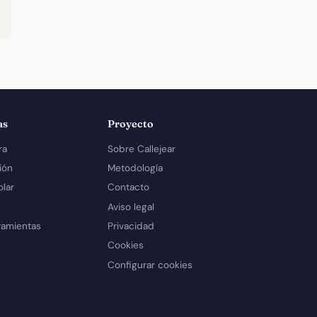
as
Proyecto
ra
Sobre Callejear
ión
Metodología
olar
Contacto
Aviso legal
ramientas
Privacidad
Cookies
Configurar cookies