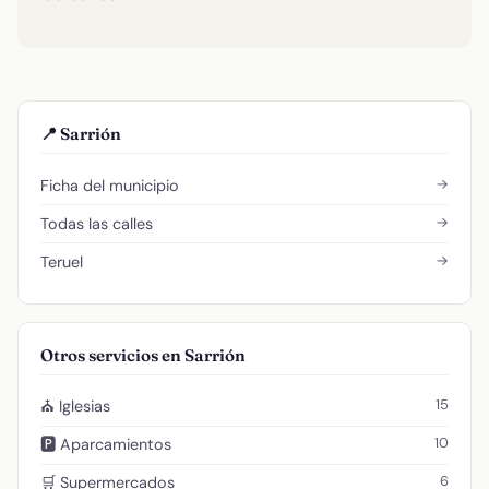
📍 Sarrión
→
Ficha del municipio
→
Todas las calles
→
Teruel
Otros servicios en Sarrión
15
⛪ Iglesias
10
🅿️ Aparcamientos
6
🛒 Supermercados