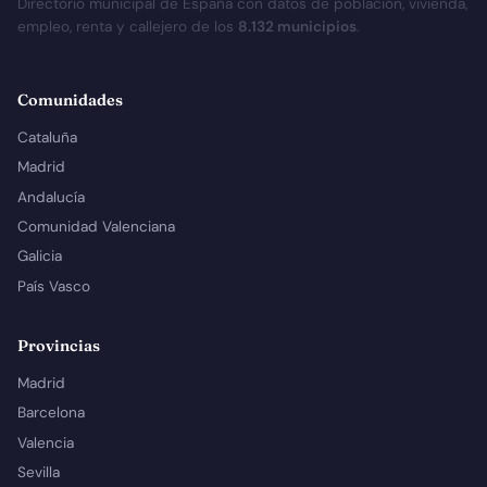
Directorio municipal de España con datos de población, vivienda,
empleo, renta y callejero de los
8.132 municipios
.
Comunidades
Cataluña
Madrid
Andalucía
Comunidad Valenciana
Galicia
País Vasco
Provincias
Madrid
Barcelona
Valencia
Sevilla