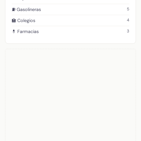
5
⛽ Gasolineras
4
🏫 Colegios
3
💊 Farmacias