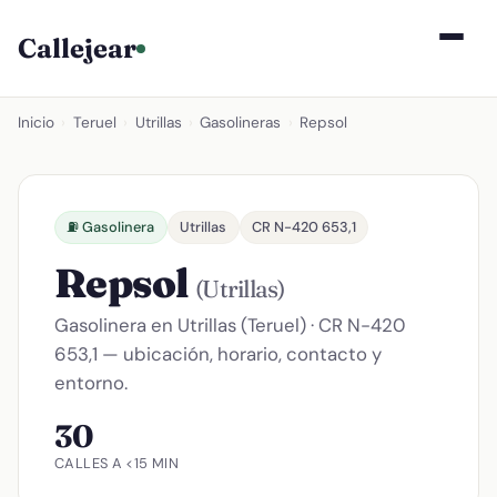
Callejear
Inicio
›
Teruel
›
Utrillas
›
Gasolineras
›
Repsol
⛽ Gasolinera
Utrillas
CR N-420 653,1
Repsol
(Utrillas)
Gasolinera en Utrillas (Teruel) · CR N-420
653,1 — ubicación, horario, contacto y
entorno.
30
CALLES A <15 MIN