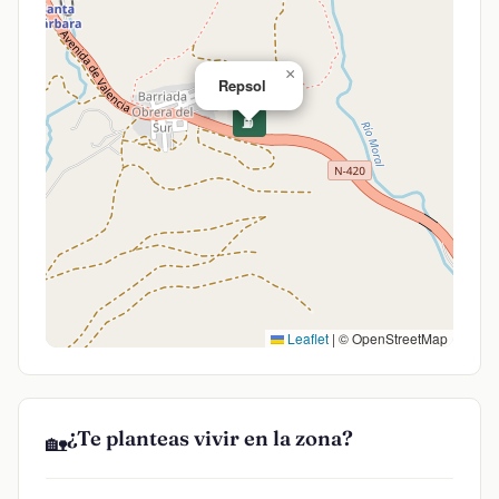
×
Repsol
⛽
Leaflet
|
© OpenStreetMap
¿Te planteas vivir en la zona?
🏡