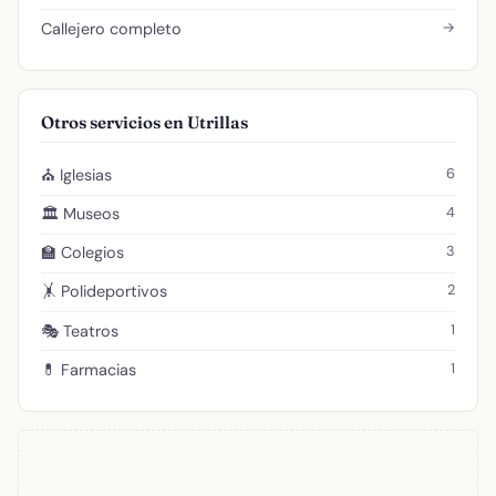
→
Callejero completo
Otros servicios en Utrillas
6
⛪ Iglesias
4
🏛️ Museos
3
🏫 Colegios
2
🤸 Polideportivos
1
🎭 Teatros
1
💊 Farmacias