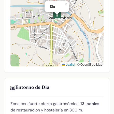
×
Dia
🛒
Leaflet
|
© OpenStreetMap
Entorno de Dia
🌆
Zona con fuerte oferta gastronómica:
13 locales
de restauración y hostelería en 300 m.