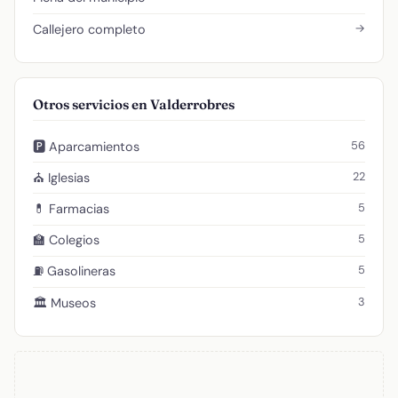
→
Callejero completo
Otros servicios en Valderrobres
56
🅿️ Aparcamientos
22
⛪ Iglesias
5
💊 Farmacias
5
🏫 Colegios
5
⛽ Gasolineras
3
🏛️ Museos