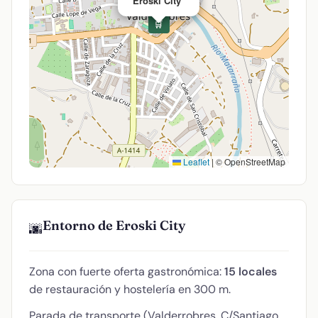
Eroski City
🛒
Leaflet
|
© OpenStreetMap
Entorno de Eroski City
🌆
Zona con fuerte oferta gastronómica:
15 locales
de restauración y hostelería en 300 m.
Parada de transporte (Valderrobres. C/Santiago