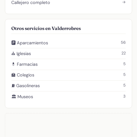
→
Callejero completo
Otros servicios en Valderrobres
56
🅿️ Aparcamientos
22
⛪ Iglesias
5
💊 Farmacias
5
🏫 Colegios
5
⛽ Gasolineras
3
🏛️ Museos