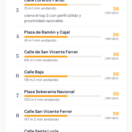
Calle Lorenzo Pardo
56
13 m
·
1 min andando
3
/100 QOL
cierra el top 3 con perfil sólido y
proximidad razonable.
Plaza de Ramón y Cajal
56
4
/100 QOL
41 m
·
1 min andando
Calle de San Vicente Ferrer
56
5
/100 QOL
69 m
·
1 min andando
Calle Baja
56
6
/100 QOL
118 m
·
2 min andando
Plaza Soberanía Nacional
56
7
/100 QOL
120 m
·
2 min andando
Calle San Vicente Ferrer
56
8
/100 QOL
147 m
·
2 min andando
Calle Santa Lucía