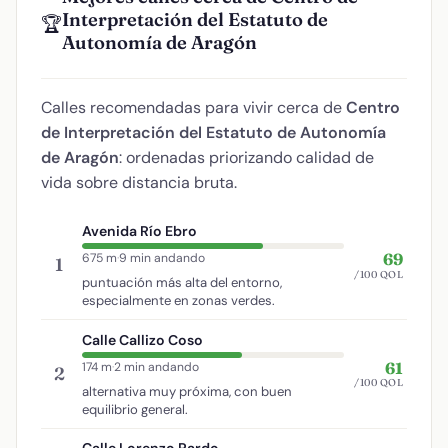
Interpretación del Estatuto de
🏆
Autonomía de Aragón
Calles recomendadas para vivir cerca de
Centro
de Interpretación del Estatuto de Autonomía
de Aragón
: ordenadas priorizando calidad de
vida sobre distancia bruta.
Avenida Río Ebro
69
675 m
·
9 min andando
1
/100 QOL
puntuación más alta del entorno,
especialmente en zonas verdes.
Calle Callizo Coso
61
174 m
·
2 min andando
2
/100 QOL
alternativa muy próxima, con buen
equilibrio general.