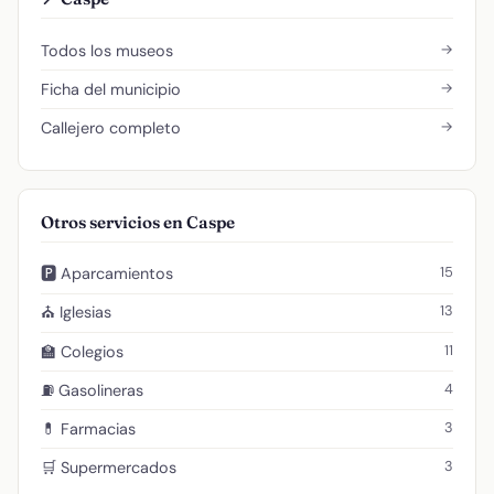
→
Todos los museos
→
Ficha del municipio
→
Callejero completo
Otros servicios en Caspe
15
🅿️ Aparcamientos
13
⛪ Iglesias
11
🏫 Colegios
4
⛽ Gasolineras
3
💊 Farmacias
3
🛒 Supermercados