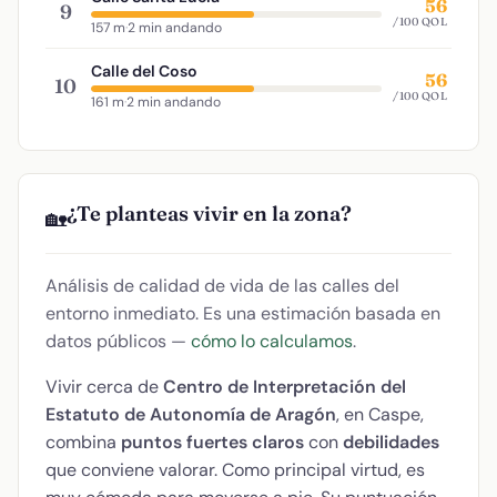
56
9
/100 QOL
157 m
·
2 min andando
Calle del Coso
56
10
/100 QOL
161 m
·
2 min andando
¿Te planteas vivir en la zona?
🏡
Análisis de calidad de vida de las calles del
entorno inmediato. Es una estimación basada en
datos públicos —
cómo lo calculamos
.
Vivir cerca de
Centro de Interpretación del
Estatuto de Autonomía de Aragón
, en Caspe,
combina
puntos fuertes claros
con
debilidades
que conviene valorar. Como principal virtud, es