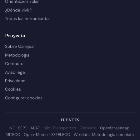
Orientación solar
¿Dónde vivir?
Todas las herramientas
Proyecto
Sobre Callejear
Metodología
Contacto
Aviso legal
Privacidad
Cookies
Configurar cookies
FUENTES
INE
·
SEPE
·
AEAT
· Min. Transportes · Catastro ·
OpenStreetMap
·
MITECO
·
Open-Meteo
·
SETELECO
·
Wikidata
.
Metodología completa
.