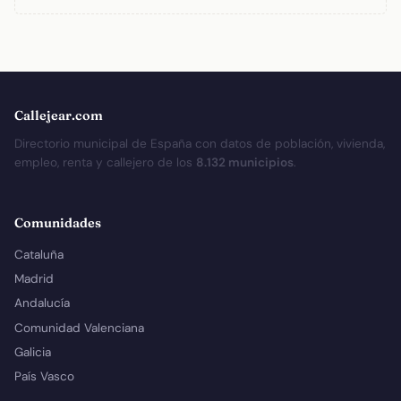
Callejear.com
Directorio municipal de España con datos de población, vivienda,
empleo, renta y callejero de los
8.132 municipios
.
Comunidades
Cataluña
Madrid
Andalucía
Comunidad Valenciana
Galicia
País Vasco