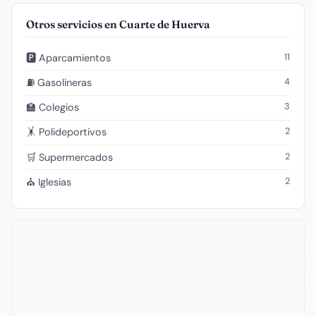
Otros servicios en Cuarte de Huerva
11
🅿️ Aparcamientos
4
⛽ Gasolineras
3
🏫 Colegios
2
🤸 Polideportivos
2
🛒 Supermercados
2
⛪ Iglesias