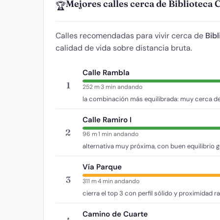
Mejores calles cerca de Biblioteca C
🏆
Calles recomendadas para vivir cerca de
Bib
calidad de vida sobre distancia bruta.
Calle Rambla
1
252 m
·
3 min andando
la combinación más equilibrada: muy cerca de
Calle Ramiro I
2
96 m
·
1 min andando
alternativa muy próxima, con buen equilibrio g
Vía Parque
3
311 m
·
4 min andando
cierra el top 3 con perfil sólido y proximidad r
Camino de Cuarte