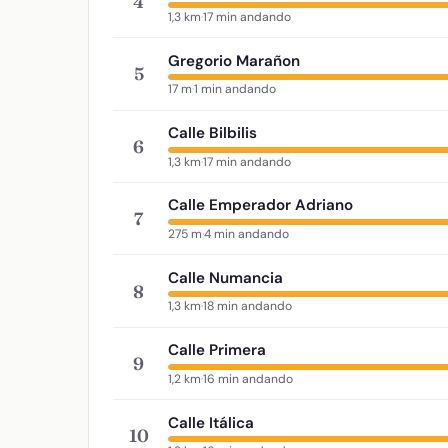
4
1,3 km
·
17 min andando
Gregorio Marañon
5
17 m
·
1 min andando
Calle Bilbilis
6
1,3 km
·
17 min andando
Calle Emperador Adriano
7
275 m
·
4 min andando
Calle Numancia
8
1,3 km
·
18 min andando
Calle Primera
9
1,2 km
·
16 min andando
Calle Itálica
10