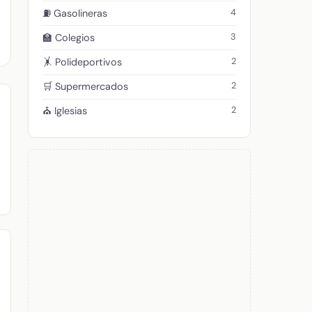
4
⛽ Gasolineras
3
🏫 Colegios
2
🤸 Polideportivos
2
🛒 Supermercados
2
⛪ Iglesias