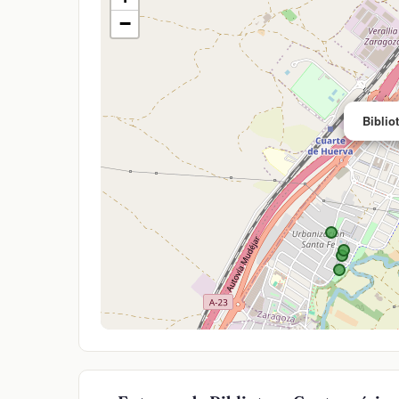
−
Biblio