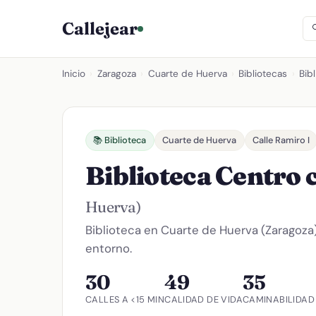
Callejear
Inicio
›
Zaragoza
›
Cuarte de Huerva
›
Bibliotecas
›
Bib
📚 Biblioteca
Cuarte de Huerva
Calle Ramiro I
Biblioteca Centro c
Huerva)
Biblioteca en Cuarte de Huerva (Zaragoza) 
entorno.
30
49
35
CALLES A <15 MIN
CALIDAD DE VIDA
CAMINABILIDAD