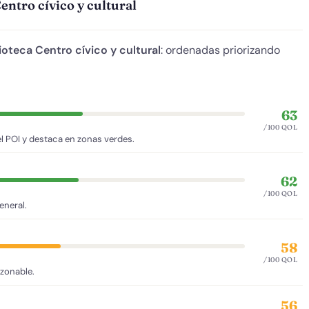
entro cívico y cultural
lioteca Centro cívico y cultural
: ordenadas priorizando
63
/100 QOL
l POI y destaca en zonas verdes.
62
/100 QOL
eneral.
58
/100 QOL
azonable.
56