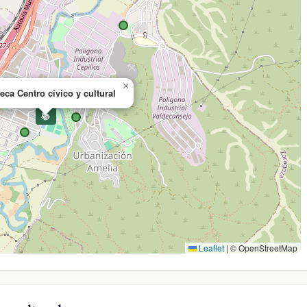
×
teca Centro cívico y cultural
📚
Leaflet
|
© OpenStreetMap