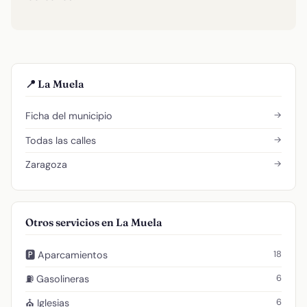
📍 La Muela
→
Ficha del municipio
→
Todas las calles
→
Zaragoza
Otros servicios en La Muela
18
🅿️ Aparcamientos
6
⛽ Gasolineras
6
⛪ Iglesias