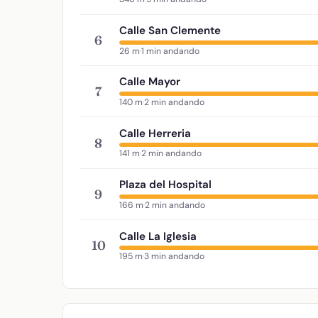
Calle San Clemente
6
26 m
·
1 min andando
Calle Mayor
7
140 m
·
2 min andando
Calle Herreria
8
141 m
·
2 min andando
Plaza del Hospital
9
166 m
·
2 min andando
Calle La Iglesia
10
195 m
·
3 min andando