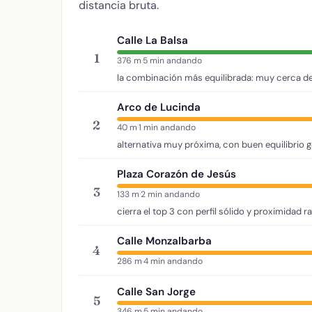
distancia bruta.
Calle La Balsa
1
376 m
·
5 min andando
la combinación más equilibrada: muy cerca de
Arco de Lucinda
2
40 m
·
1 min andando
alternativa muy próxima, con buen equilibrio g
Plaza Corazón de Jesús
3
133 m
·
2 min andando
cierra el top 3 con perfil sólido y proximidad r
Calle Monzalbarba
4
286 m
·
4 min andando
Calle San Jorge
5
346 m
·
5 min andando