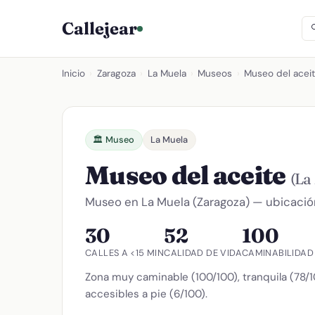
Callejear
Inicio
›
Zaragoza
›
La Muela
›
Museos
›
Museo del acei
🏛️ Museo
La Muela
Museo del aceite
(La
Museo en La Muela (Zaragoza) — ubicación
30
52
100
CALLES A <15 MIN
CALIDAD DE VIDA
CAMINABILIDAD
Zona muy caminable (100/100), tranquila (78/10
accesibles a pie (6/100).