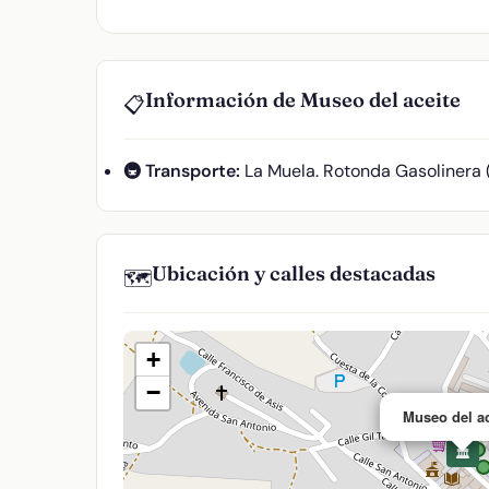
Información de Museo del aceite
📋
🚇 Transporte:
La Muela. Rotonda Gasolinera 
Ubicación y calles destacadas
🗺️
+
−
Museo del ac
🏛️