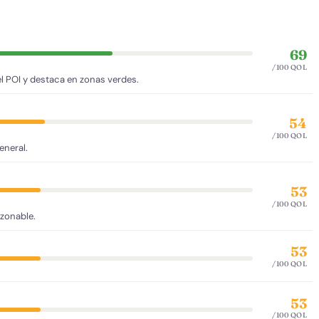
69
/100 QOL
l POI y destaca en zonas verdes.
54
/100 QOL
eneral.
53
/100 QOL
azonable.
53
/100 QOL
53
/100 QOL