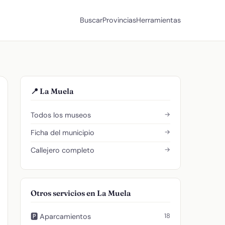
Buscar
Provincias
Herramientas
📍 La Muela
→
Todos los museos
→
Ficha del municipio
→
Callejero completo
Otros servicios en La Muela
18
🅿️ Aparcamientos