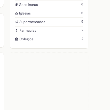
6
⛽ Gasolineras
6
⛪ Iglesias
5
🛒 Supermercados
2
💊 Farmacias
2
🏫 Colegios