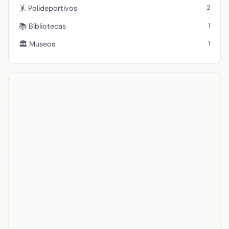
2
🤸 Polideportivos
1
📚 Bibliotecas
1
🏛️ Museos