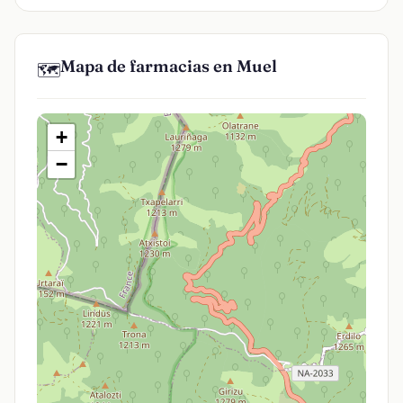
Mapa de farmacias en Muel
🗺️
+
−