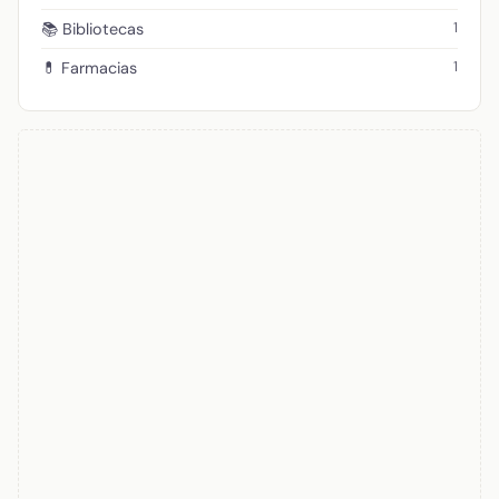
1
📚 Bibliotecas
1
💊 Farmacias