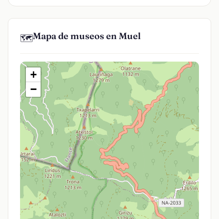
Mapa de museos en Muel
🗺️
+
−