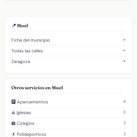
📍 Muel
→
Ficha del municipio
→
Todas las calles
→
Zaragoza
Otros servicios en Muel
4
🅿️ Aparcamientos
3
⛪ Iglesias
2
🏫 Colegios
2
🤸 Polideportivos