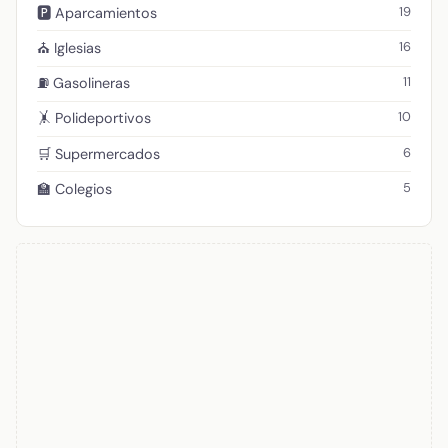
19
🅿️ Aparcamientos
16
⛪ Iglesias
11
⛽ Gasolineras
10
🤸 Polideportivos
6
🛒 Supermercados
5
🏫 Colegios