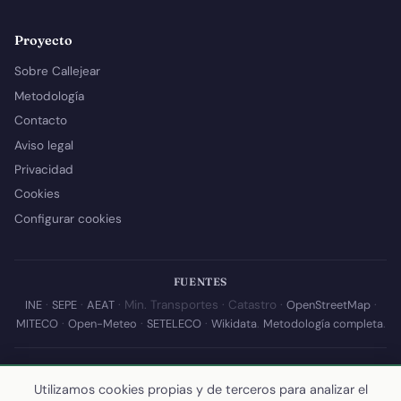
Proyecto
Sobre Callejear
Metodología
Contacto
Aviso legal
Privacidad
Cookies
Configurar cookies
FUENTES
INE
·
SEPE
·
AEAT
· Min. Transportes · Catastro ·
OpenStreetMap
·
MITECO
·
Open-Meteo
·
SETELECO
·
Wikidata
.
Metodología completa
.
© 2026 Callejear.com — Directorio municipal de España con datos
abiertos. Desarrollado y mantenido por
Yoel Castaño
.
Utilizamos cookies propias y de terceros para analizar el