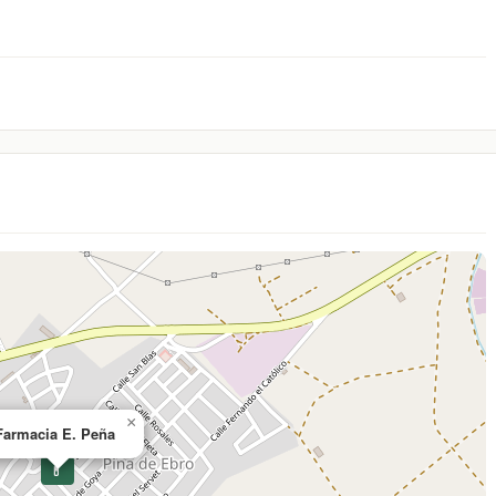
×
Farmacia E. Peña
💊