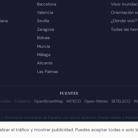
Barcelona
Visor inundac
Valencia
Orientación s
iana
Sevilla
¿Dónde vivir?
Zaragoza
Todas las her
Bizkaia
Murcia
Málaga
Alicante
Las Palmas
FUENTES
ortes · Catastro ·
OpenStreetMap
·
MITECO
·
Open-Meteo
·
SETELECO
·
Wi
 — Directorio municipal de España con datos abiertos. Desarrollado y mante
a actualización de esta página:
10 de julio de 2026
·
Cómo calculamos los 
lizar el tráfico y mostrar publicidad. Puedes aceptar todas o solo l