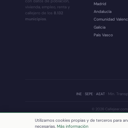
con datos de población,
Madrid
vivienda, empleo, renta y
Andalucía
callejero de los
8.132
municipios
.
Comunidad Valenc
Galicia
País Vasco
INE
·
SEPE
·
AEAT
· Min. Transp
© 2026 Callejear.com
Últim
Utilizamos cookies propias y de terceros para ana
necesarias.
Más información