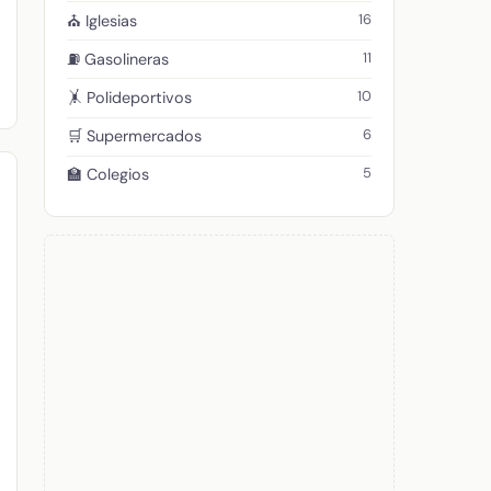
16
⛪ Iglesias
11
⛽ Gasolineras
10
🤸 Polideportivos
6
🛒 Supermercados
5
🏫 Colegios