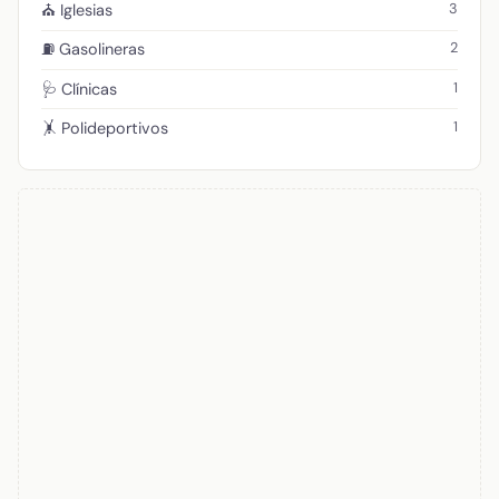
3
⛪ Iglesias
2
⛽ Gasolineras
1
🩺 Clínicas
1
🤸 Polideportivos