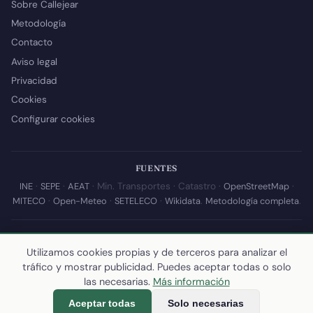
Sobre Callejear
Metodología
Contacto
Aviso legal
Privacidad
Cookies
Configurar cookies
FUENTES
INE
·
SEPE
·
AEAT
· Min. Transportes · Catastro ·
OpenStreetMap
·
MITECO
·
Open-Meteo
·
SETELECO
·
Wikidata
.
Metodología completa
.
© 2026 Callejear.com — Directorio municipal de España con datos
abiertos. Desarrollado y mantenido por
Yoel Castaño
.
Utilizamos cookies propias y de terceros para analizar el
tráfico y mostrar publicidad. Puedes aceptar todas o solo
Última actualización de esta página:
10 de julio de 2026
·
Cómo
las necesarias.
Más información
calculamos los datos
Aceptar todas
Solo necesarias