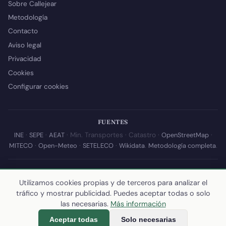
Sobre Callejear
Metodología
Contacto
Aviso legal
Privacidad
Cookies
Configurar cookies
FUENTES
INE
·
SEPE
·
AEAT
· Min. Transportes · Catastro ·
OpenStreetMap
·
MITECO
·
Open-Meteo
·
SETELECO
·
Wikidata
.
Metodología completa
.
© 2026 Callejear.com — Directorio municipal de España con datos
abiertos. Desarrollado y mantenido por
Yoel Castaño
.
Utilizamos cookies propias y de terceros para analizar el
tráfico y mostrar publicidad. Puedes aceptar todas o solo
Última actualización de esta página:
10 de julio de 2026
·
Cómo
las necesarias.
Más información
calculamos los datos
Aceptar todas
Solo necesarias