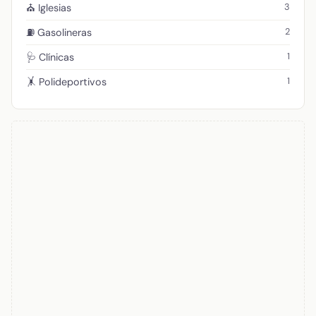
3
⛪ Iglesias
2
⛽ Gasolineras
1
🩺 Clínicas
1
🤸 Polideportivos