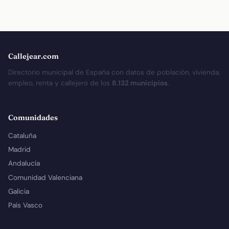
Callejear.com
Directorio municipal de España con datos de población, vivienda,
empleo, renta y callejero de los
8.132 municipios
.
Comunidades
Cataluña
Madrid
Andalucía
Comunidad Valenciana
Galicia
País Vasco