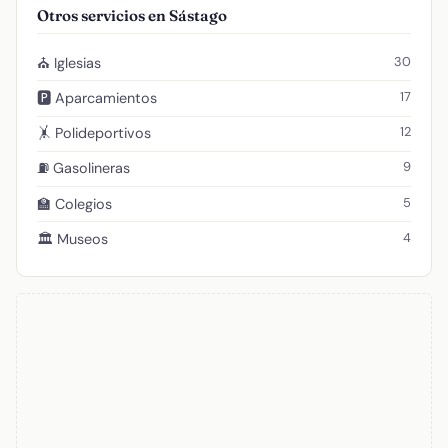
Otros servicios en Sástago
30
⛪ Iglesias
17
🅿️ Aparcamientos
12
🤸 Polideportivos
9
⛽ Gasolineras
5
🏫 Colegios
4
🏛️ Museos