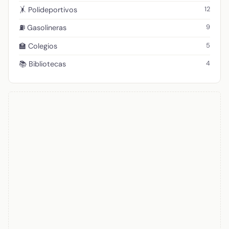
12
🤸 Polideportivos
9
⛽ Gasolineras
5
🏫 Colegios
4
📚 Bibliotecas