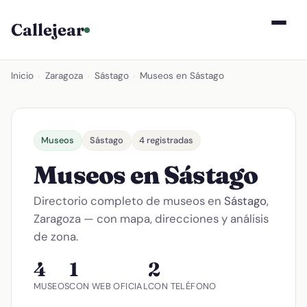
Callejear
Inicio
›
Zaragoza
›
Sástago
›
Museos en Sástago
Museos
Sástago
4 registradas
Museos en Sástago
Directorio completo de museos en
Sástago
,
Zaragoza — con mapa, direcciones y análisis
de zona.
4
1
2
MUSEOS
CON WEB OFICIAL
CON TELÉFONO