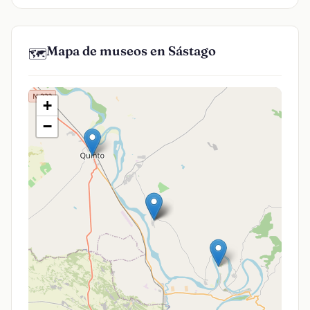
Mapa de museos en Sástago
🗺️
+
−