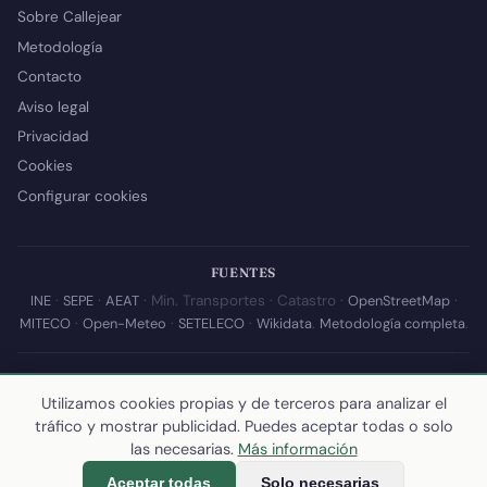
Sobre Callejear
Metodología
Contacto
Aviso legal
Privacidad
Cookies
Configurar cookies
FUENTES
INE
·
SEPE
·
AEAT
· Min. Transportes · Catastro ·
OpenStreetMap
·
MITECO
·
Open-Meteo
·
SETELECO
·
Wikidata
.
Metodología completa
.
© 2026 Callejear.com — Directorio municipal de España con datos
abiertos. Desarrollado y mantenido por
Yoel Castaño
.
Utilizamos cookies propias y de terceros para analizar el
tráfico y mostrar publicidad. Puedes aceptar todas o solo
Última actualización de esta página:
10 de julio de 2026
·
Cómo
las necesarias.
Más información
calculamos los datos
Aceptar todas
Solo necesarias