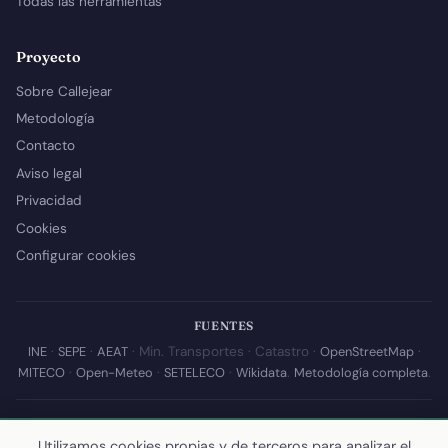
Todas las herramientas
Proyecto
Sobre Callejear
Metodología
Contacto
Aviso legal
Privacidad
Cookies
Configurar cookies
FUENTES
INE
·
SEPE
·
AEAT
· Min. Transportes · Catastro ·
OpenStreetMap
·
MITECO
·
Open-Meteo
·
SETELECO
·
Wikidata
.
Metodología completa
.
© 2026 Callejear.com — Directorio municipal de España con datos
abiertos. Desarrollado y mantenido por
Yoel Castaño
.
Utilizamos cookies propias y de terceros para analizar el