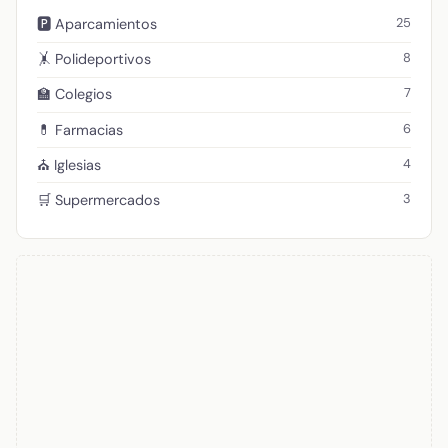
25
🅿️ Aparcamientos
8
🤸 Polideportivos
7
🏫 Colegios
6
💊 Farmacias
4
⛪ Iglesias
3
🛒 Supermercados