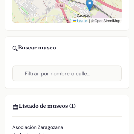
Leaflet
|
© OpenStreetMap
Buscar museo
🔍
Listado de museos (1)
🏛️
Asociación Zaragozana